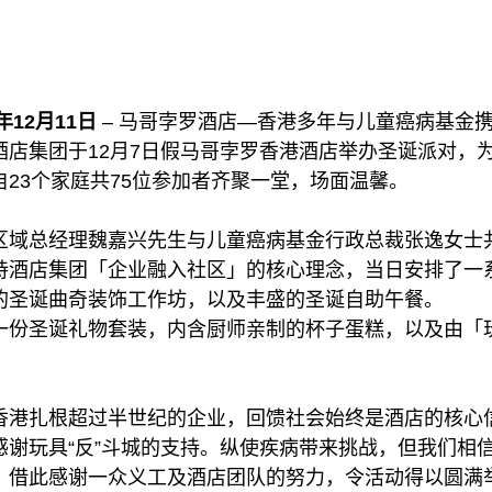
12月11日
– 马哥孛罗酒店—香港多年与儿童癌病基金
酒店集团于12月7日假马哥孛罗香港酒店举办圣诞派对，
23个家庭共75位参加者齐聚一堂，场面温馨。
区域总经理魏嘉兴先生与儿童癌病基金行政总裁张逸女士
持酒店集团「企业融入社区」的核心理念，当日安排了一
的圣诞曲奇装饰工作坊，以及丰盛的圣诞自助午餐。
一份圣诞礼物套装，内含厨师亲制的杯子蛋糕，以及由「玩
香港扎根超过半世纪的企业，回馈社会始终是酒店的核心
感谢玩具“反”斗城的支持。纵使疾病带来挑战，但我们相
。借此感谢一众义工及酒店团队的努力，令活动得以圆满