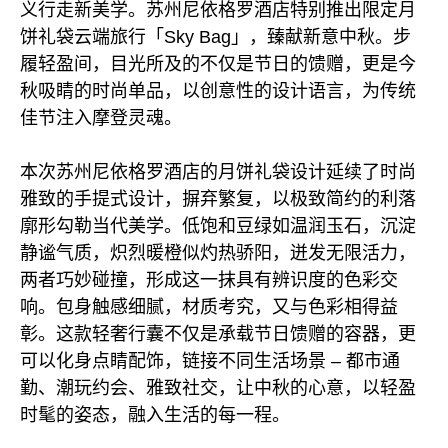
义行走新美学。苏州尼依格罗酒店特别推出限定月
饼礼袋云端旅行「Sky Bag」，臻献新意中秋。步
履轻盈间，目光所及的不仅是节日的馈赠，更是今
秋吸睛的时尚单品，以创意性的设计语言，为传统
佳节注入摩登灵魂。
本次苏州尼依格罗酒店的月饼礼袋设计延续了时尚
雅致的手提式设计，摒弃繁复，以极致简约的利落
廓形勾勒当代美学。低饱和豆绿如温润玉石，沉淀
静谧气质，炽烈暖橙似灼热骄阳，迸发无限活力，
两者巧妙碰撞，形成这一抹具有辨识度的色彩交
响。包身触感细腻，材质考究，又与色彩相得益
彰。这款轻奢行囊不仅是承载节日馈赠的容器，更
可以化身点睛配饰，链接不同生活场景 – 都市通
勤、潮玩约会、雅致社交，让中秋的心意，以轻盈
时髦的姿态，融入生活的每一程。