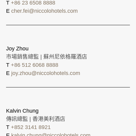
T
+86 23 6508 8888
E
cher.fei@niccolohotels.com
Joy Zhou
市場銷售總監 | 蘇州尼依格羅酒店
T
+86 512 6068 8888
E
joy.zhou@niccolohotels.com
Kalvin Chung
傳訊總監 | 香港美利酒店
T
+852 3141 8921
E
kalvin.chung@niccolohotels.com