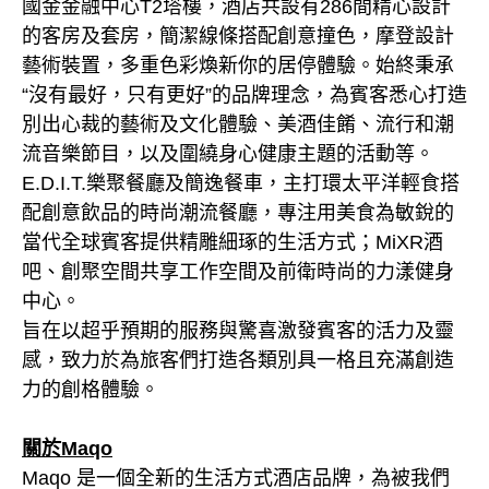
國金金融中心T2塔樓，酒店共設有286間精心設計
的客房及套房，簡潔線條搭配創意撞色，摩登設計
藝術裝置，多重色彩煥新你的居停體驗。始終秉承
“沒有最好，只有更好”的品牌理念，為賓客悉心打造
別出心裁的藝術及文化體驗、美酒佳餚、流行和潮
流音樂節目，以及圍繞身心健康主題的活動等。
E.D.I.T.樂聚餐廳及簡逸餐車，主打環太平洋輕食搭
配創意飲品的時尚潮流餐廳，專注用美食為敏銳的
當代全球賓客提供精雕細琢的生活方式；MiXR酒
吧、創聚空間共享工作空間及前衛時尚的力漾健身
中心。
旨在以超乎預期的服務與驚喜激發賓客的活力及靈
感，致力於為旅客們打造各類別具一格且充滿創造
力的創格體驗。
關於Maqo
Maqo 是一個全新的生活方式酒店品牌，為被我們