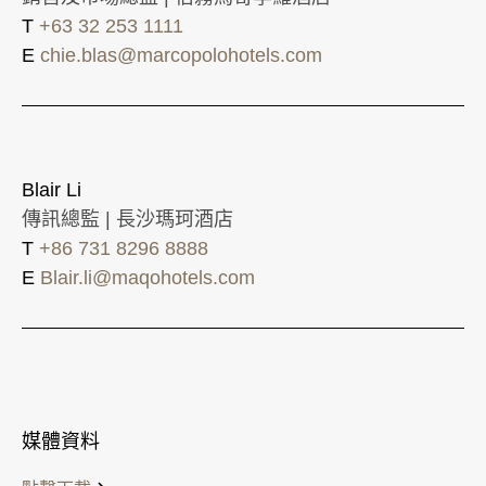
T
+63 32 253 1111
E
chie.blas@marcopolohotels.com
Blair Li
傳訊總監 | 長沙瑪珂酒店
T
+86 731 8296 8888
E
Blair.li@maqohotels.com
媒體資料