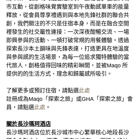
市互動，從創格味覺實驗室到午夜動感單車的能量
釋放，從會員尊享禮遇到與本地先鋒社群的聯合共
創，我們關注的不只是住宿本身，而是在融合空間
裡發生的社交屬性連接：一次深夜酣暢交流、一場
即興參與的活動、一頓打破常規的用餐體驗。透過
探索長沙本土韻味與先鋒表達，打造更具在地溫度
與參與感的生活場景，為每一位追求獨特體驗的當
代旅人，創格值得回味的精彩瞬間，並被Maqo 所
提供的的生活方式、理念和歸屬感所吸引。
了解更多或預訂住宿，請點選
此處
註冊成為Maqo「探索之旅」或GHA「探索之旅」會
員，請點選
此處
。
關於長沙瑪珂酒店
長沙瑪珂酒店位於長沙城市中心繁華核心地段長沙