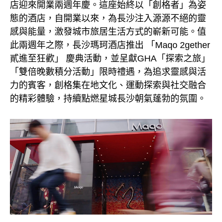
店迎來開業兩週年慶。這座始終以「創格者」為姿
態的酒店，自開業以來，為長沙注入源源不絕的靈
感與能量，激發城市旅居生活方式的嶄新可能。值
此兩週年之際，長沙瑪珂酒店推出 「Maqo 2gether
貳進至狂歡」 慶典活動，並呈獻GHA「探索之旅」
「雙倍晚數積分活動」限時禮遇，為追求靈感與活
力的賓客，創格集在地文化、運動探索與社交融合
的精彩體驗，持續點燃星城長沙朝氣蓬勃的氛圍。