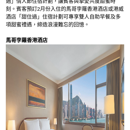
過」情人節住宿計劃，讓賓客與摯愛共度甜蜜時
刻。賓客預訂2月份入住的馬哥孛羅香港酒店或港威
酒店「甜住過」住宿計劃可專享雙人自助早餐及多
項甜蜜禮遇，締造浪漫難忘的回憶。
馬哥孛羅香港酒店