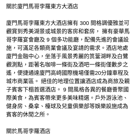
關於廈門馬哥孛羅東方大酒店
廈門馬哥孛羅東方大酒店擁有 300 間格調優雅並可
觀賞到秀美湖景或城景的客房和套房， 擁有豪華馬
哥孛羅宴會廳及 9 個多功能廳，配備先進的會議設
施，可滿足各類商業會議及宴請的需求。酒店地處
廈門金融中心，坐落于風景秀麗的筼簹湖畔及白鷺
觀測點，距著名咖啡一條街及酒吧一條街僅數步之
遙，便捷通達廈門高崎國際機場僅需20分鐘車程及
城市商業區。 絕佳的地理位置讓酒店成為商旅及親
子賓客下榻首選酒店。 9 間風格各異的餐廳薈聚國
際美食，為賓客帶來更多美味精選。戶外游泳池、
健身房、桑拿、檯球及兒童俱樂部等娛樂設施成為
賓客的休閒之所。
關於馬哥孛羅酒店