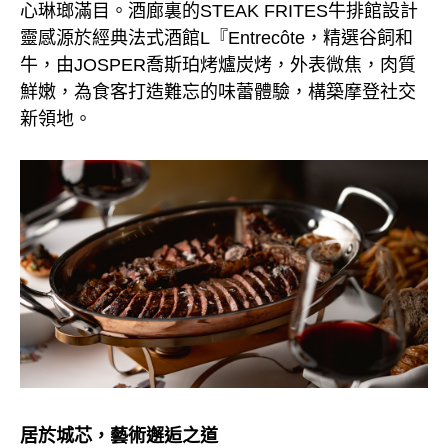
心琳瑯滿目。酒廊裏的STEAK FRITES牛排館設計
靈感源於經典法式酒館L『Entrecôte，精選谷飼和
牛，由JOSPER喬斯珀烤爐炭烤，外表微焦，肉質
鮮嫩，為食客打造難忘的味蕾體驗，構築摩登社交
新領地。
居於城芯，藝術邂逅之道