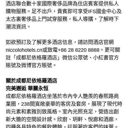
酒店聯合數十家國際奢侈品牌為住店賓客提供私人
購物服務。足不出戶，貴賓即可享受IFS國金中心及
太古裏奢侈品上門試穿服務，私人導購，了解時下
潮流資訊。
如欲預訂及了解更多酒店信息，請訪問酒店官網
niccolohotels.cn或致電+86 28 8220 8888。更可關
註「成都尼依格羅酒店」微信公眾號、小紅書官方
賬號及微博官方賬號。
關於成都尼依格羅酒店
完美邂逅 華麗永恒
成都尼依格羅酒店坐落於市內令人艷羨的春熙路商
業圈，238間寬敞豪華的客房及套房，展現了現代時
尚元素和素雅別致風格。室內光照充足，營造出創
新大膽的空間設計感。欣廚、玥軒、悅廊和酒廊，
四種各具特色的餐飲體驗，征服著吃客們的味蕾。