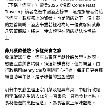
（下稱「酒店」）榮登2025《悅遊 Condé Nast
Traveler》讀者之選中國酒店榜單。這是旅居者們給
予酒店十載服務上的贊譽，也是酒店對下一個十載
的翹首期盼。酒店舉重若輕地為每一位賓客鑄就非
凡奢華體驗，將這一使命體現在酒店標誌性體驗
上。
非凡餐飲體驗，多樣美食之旅
收羅環球佳肴，酒店為賓客呈獻珍饈美饌。欣廚，
融匯亞歐美食精髓，臻選新鮮食材，佳肴紛呈，由
行政總廚Benny Cai及團隊匠心打造，每周日更有繽
紛自助早午餐，是予味蕾的豐盈體驗。
玥軒中餐廳主理正宗川菜及經典粵菜。中廚行政總
廚李海傑先生過去10年一直秉承「尊重食材本味，
食材優選的烹飪理念」，為食客獻上臻味體驗。