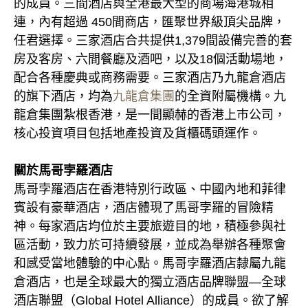
的成員。三間酒店與全港最大型的商場海港城相
連，內有超過 450間商店，匯聚世界級頂尖品牌，
任君選擇。三家酒店合共提供1,379間設備完善的套
房及客房、六間餐廳及酒吧，以及18個活動場地，
配合各種慶典或商務需要。三家酒店乃九龍倉酒店
的旗下酒店，均為
九龍倉集團
的全資附屬機構。九
龍倉集團紮根香港，是一間顯赫的香港上巿公司，
核心投資項目包括地產投資及貨櫃碼頭運作。
關於馬哥孛羅酒店
馬哥孛羅酒店在香港特別行政區、中國內地和菲律
賓設有豪華酒店，酒店體現了馬哥孛羅的冒險精
神。每家酒店均位於主要旅遊目的地，積極參與社
區活動，致力於可持續發展，並成為舉辦各種聚會
和感受當地體驗的中心點。馬哥孛羅酒店隸屬九龍
倉酒店，也是全球最大的獨立酒店品牌聯盟—全球
酒店聯盟（Global Hotel Alliance）的成員。欲了解