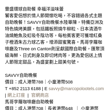
豐盛環球自助餐 幸福洋溢味蕾
饕客愛侶想於情人節開懷吃喝，不容錯過各式主題
自助晚餐！SAVVY自助晚餐水陸畢陳，特備亞洲及
特色燒烤美饌，包括鐵板照燒牛柳粒、日本清酒牛
油燒鮑魚及虹吸冬陰功等，每枱賓客更可獲增紅桑
子橙酒朱古力球乙客，增添甜蜜驚喜。馬哥孛羅咖
啡廳及Three on Canton則呈獻國際自助餐，匯聚頂
級海鮮、日式刺身及即切烤肉等，更為愛侶送上情
人節限定甜品，為盛宴劃上甜美句號。
SAVVY自助晚餐
價目：成人港幣788｜小童港幣508
T +852 2113 6188 | E
savvy@marcopolootels.com
|
網上訂座
|
官網商店
馬哥孛羅咖啡廳自助晚餐
價目：成人港幣708｜長者港幣648 ｜ 小童港幣