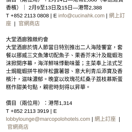
香檳）｜ 2月9至13日及15日—港幣2,388
T +852 2113 0808 | E
info@cucinahk.com
|
網上訂
座
|
官網商店
大堂酒廊雅緻約會
大堂酒廊於情人節當日特別推出二人海陸饗宴，套
餐以挪威三文魚薄切配魚子、果香芥末汁及龍蝦泡
沫掀開序幕，海洋鮮味悸動味蕾；主菜奉上法式芝
士焗龍蝦拼牛柳伴松露薯蓉、意大利青瓜添寶及香
檳汁，滋味濃郁。晚宴以玫瑰花紅桑子荔枝慕斯蛋
糕作甜美句點，親密時刻得以昇華。
價目（兩位用）：港幣1,314
T +852 2113 3919 | E
lobbylounge@marcopolohotels.com
|
網上訂座
|
官網商店