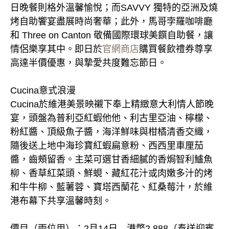
日晚餐則格外溫馨愉悅；而SAVVY 獨特的亞洲及燒
烤自助饗宴盡展時尚奢華；此外，馬哥孛羅咖啡廳
和 Three on Canton 敬備國際環球美饌自助餐，讓
情侶樂享其中。即日於
官網商店
購買餐飲禮券尊享
高達半價優惠，與摯愛共度難忘節日。
Cucina意式浪漫
Cucina於維港美景映襯下奉上精緻意大利情人節晚
宴，頭盤為普利亞紅蝦他他、利古里亞油、檸檬、
粉紅醬、頂級魚子醬，海洋鮮味與柑橘清香交織，
隨後送上地中海珍寶紅蝦扁意粉、西西里車厘茄
醬，齒頰留香。主菜可選甘香細膩的香焗智利鱸魚
柳、香草紅菜頭、鮮蜆、藏紅花汁或肉嫩多汁的烤
和牛牛柳、藍薯蓉、寶塔西蘭花、紅桑莓汁，於維
港布幕下共享溫馨時刻。
價目（兩位用）：2月14日—港幣2,888（奉送迎賓