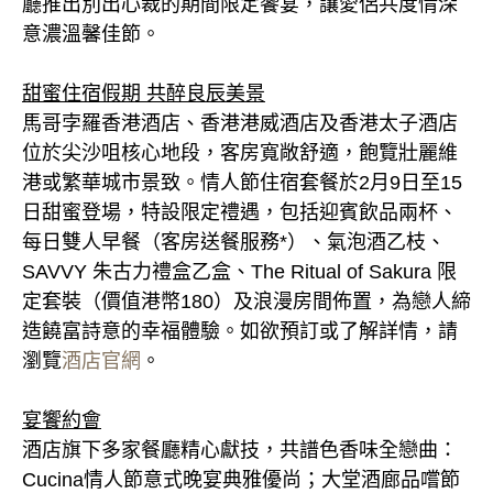
廳推出別出心裁的期間限定饗宴，讓愛侶共度情深
意濃溫馨佳節。
甜蜜住宿假期 共醉良辰美景
馬哥孛羅香港酒店、香港港威酒店及香港太子酒店
位於尖沙咀核心地段，客房寬敞舒適，飽覽壯麗維
港或繁華城市景致。情人節住宿套餐於2月9日至15
日甜蜜登場，特設限定禮遇，包括迎賓飲品兩杯、
每日雙人早餐（客房送餐服務*）、氣泡酒乙枝、
SAVVY 朱古力禮盒乙盒、The Ritual of Sakura 限
定套裝（價值港幣180）及浪漫房間佈置，為戀人締
造饒富詩意的幸福體驗。如欲預訂或了解詳情，請
瀏覽
酒店官網
。
宴饗約會
酒店旗下多家餐廳精心獻技，共譜色香味全戀曲：
Cucina情人節意式晚宴典雅優尚；大堂酒廊品嚐節