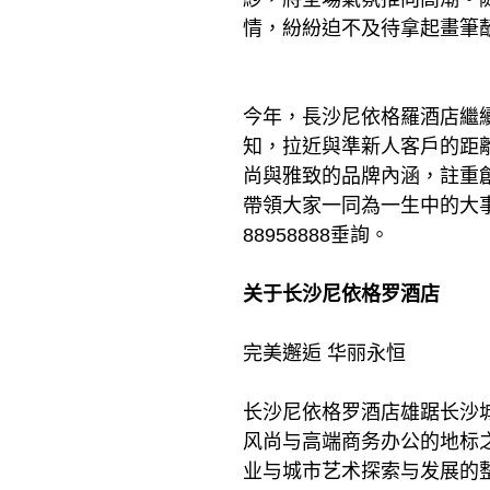
情，紛紛迫不及待拿起畫筆
今年，長沙尼依格羅酒店繼
知，拉近與準新人客戶的距
尚與雅致的品牌內涵，註重
帶領大家一同為一生中的大事
88958888垂詢。
关于长沙尼依格罗酒店
完美邂逅 华丽永恒
长沙尼依格罗酒店雄踞长沙
风尚与高端商务办公的地标
业与城市艺术探索与发展的