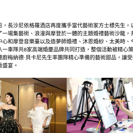
 – 近日，長沙尼依格羅酒店再度攜手當代藝術家方士標先生
了一場集藝術、浪漫與摩登於一體的主題婚禮藝術沙龍，
中心和摩登音樂臺以及造夢師婚禮、沐恩婚紗、太美時、
八一車隊共8家高端婚慶品牌共同打造，整個活動被精心
總廚梅納德·貝卡尼先生率團隊精心準備的藝術甜品，讓
重盛宴。