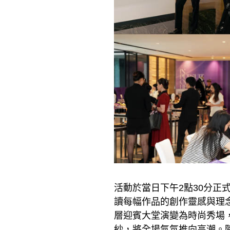
活動於當日下午2點30分正
讀每幅作品的創作靈感與理
層迎賓大堂演變為時尚秀場
紗，將全場氣氛推向高潮。