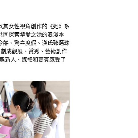
，以其女性視角創作的《她》系
共同探索摯愛之她的浪漫本
今囍、驚喜度假、漢氏臻選珠
策劃成觀展、賞秀、藝術創作
受邀新人、媒體和嘉賓感受了