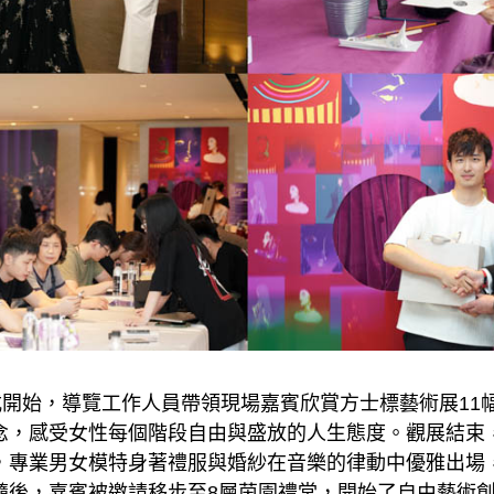
式開始，導覽工作人員帶領現場嘉賓欣賞方士標藝術展11
念，感受女性每個階段自由與盛放的人生態度。觀展結束
，專業男女模特身著禮服與婚紗在音樂的律動中優雅出場
隨後，嘉賓被邀請移步至8層茵園禮堂，開始了自由藝術