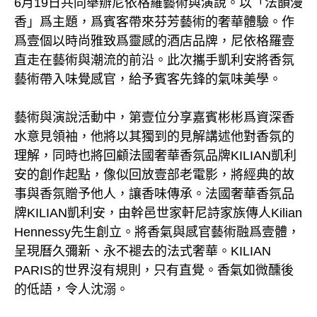
6月19日共同舉辦尼依格羅藝術與演說。以「法韻漫
香」爲主題，爲賓客帶來芬芳藝術的奢華體驗。作
爲壹個以時尚雅致爲靈感的酒店品牌，尼依格羅壹
直走在藝術與潮流的前沿。此次攜手凱利安將香氛
藝術帶入味覺感官，給予賓客先鋒的氣味美學。
藝術與演說活動中，第壹位分享嘉賓彬彬爲資深香
水意見領袖，他將以其獨到的見解講述他對香氛的
理解，同時也將回顧法國奢華香氛品牌KILIAN凱利
安的創作起點，像似回放壹部老電影，將經典的故
事與香氛贈予他人，讓香味傳承。法國奢華香氛品
牌KILIAN凱利安，由幹邑世家軒尼詩家族傳人Kilian
Hennessy先生創立。將香氣與感官藝術融爲壹體，
呈現曆久彌新、永不褪去的法式奢華。KILIAN
PARIS的世界沒有規則，只有直覺。香氣如微醺後
的低語，令人沈溺。