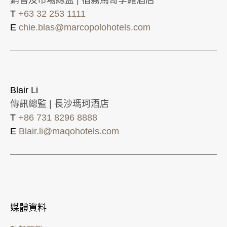
T
+63 32 253 1111
E
chie.blas@marcopolohotels.com
Blair Li
傳訊總監 | 長沙瑪珂酒店
T
+86 731 8296 8888
E
Blair.li@maqohotels.com
媒體資料