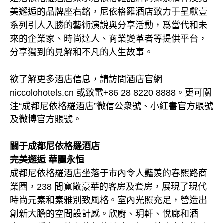
美邂逅的品牌座右銘，尼依格羅酒店致力于呈獻壹
系列引人入勝的藝術演說與分享活動，爲當代和未
來的企業家、時尚達人、商業變革者等提供平台，
分享獨到的見解和不凡的人生故事。
欲了解更多酒店信息，請訪問酒店官網
niccolohotels.cn 或致電+86 28 8220 8888。更可關
注“成都尼依格羅酒店”微信公衆號、小紅書官方賬號
及微博官方賬號。
關于成都尼依格羅酒店
完美邂逅 華麗永恒
成都尼依格羅酒店坐落于市內令人豔羨的春熙路商
業圈，238 間寬敞豪華的客房及套房，展現了現代
時尚元素和素雅別致風格。室內光照充足，營造出
創新大膽的空間設計感。欣廚、玥軒、悅廊和酒