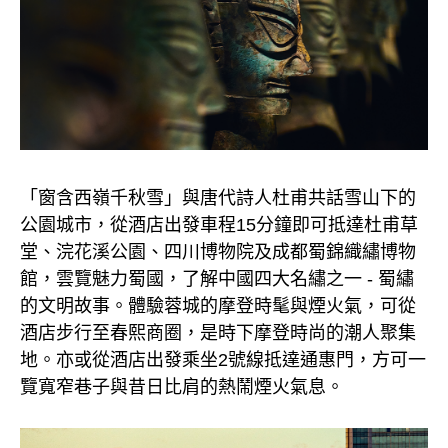
「窗含西嶺千秋雪」與唐代詩人杜甫共話雪山下的
公園城市，從酒店出發車程15分鐘即可抵達杜甫草
堂、浣花溪公園、四川博物院及成都蜀錦織繡博物
館，雲覽魅力蜀國，了解中國四大名繡之一 - 蜀繡
的文明故事。體驗蓉城的摩登時髦與煙火氣，可從
酒店步行至春熙商圈，是時下摩登時尚的潮人聚集
地。亦或從酒店出發乘坐2號線抵達通惠門，方可一
覽寬窄巷子與昔日比肩的熱鬧煙火氣息。