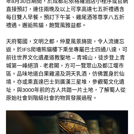
年8月30日期間，於成都尼依格羅酒店小程序或官網
直接預訂，連住兩晚及以上可享高達七五折禮遇含
每日雙人早餐，預訂下午茶、雞尾酒等尊享八五折
禮遇。邂逅熊貓，飽覽風雅益都。
天府蜀國，文明之都，仲夏風景旖旎，令人流連忘
返。於IFS爬墻熊貓樓下乘坐專屬巴士四通八達，可
前往世界文化遺產道教聖地 – 青城山，徒步登上青
城第一峰絕頂 - 老君閣，方可一覽眾山及都江堰市
區。品味地道白果雞湯及洞天乳酒，仿佛置身於仙
境。亦或乘直達巴士到廣漢三星堆，參觀蜀文化遺
址，與3000年前的古人共踏一片土地，了解蜀人從
原始社會到階級社會的物質發展過程。