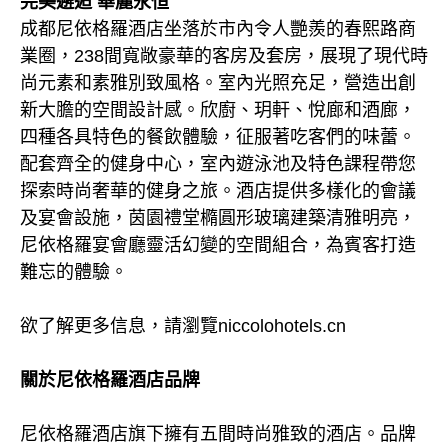
完美邂逅 華麗永恒
成都尼依格羅酒店坐落於市內令人艷羨的春熙路商
業圈，238間寬敞豪華的客房及套房，展現了現代時
尚元素和素雅別致風格。室內光照充足，營造出創
新大膽的空間設計感。欣廚、玥軒、悅廊和酒廊，
四種各具特色的餐飲體驗，征服著吃客們的味蕾。
配套齊全的健身中心，室內遊泳池及特色課程帶您
探索時尚奢華的健身之旅。酒店提供多樣化的會議
及宴會設施，茵園禮堂橢圓形玻璃建築清雅明亮，
尼依格羅宴會廳靈活幻變的空間組合，為賓客打造
難忘的體驗。
欲了解更多信息，請瀏覽niccolohotels.cn
關於尼依格羅酒店品牌
尼依格羅酒店旗下擁有五間時尚雅致的酒店。品牌