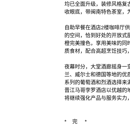
均已全面升级，装修风格复
收眼底，带闽南特色茶室，
自助早餐在酒店2楼咖啡厅
的空间，恰到好处的开放式
橙完美撞色，享用美味的同
质食材，配合高超烹饪技巧
夜幕时分，大堂酒廊摇身一
兰、威尔士和德国等地的优
系列的葡萄酒和烈酒选择来
晋江马哥孛罗酒店以优越的
将继续强化产品与服务实力
* 完 *