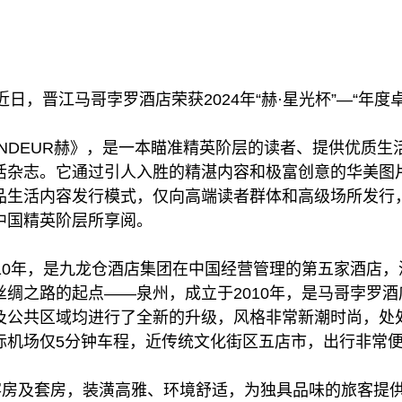
 –近日，晋江马哥孛罗酒店荣获2024年“赫·星光杯”—“年
PLENDEUR赫》，是一本瞄准精英阶层的读者、提供优质
活杂志。它通过引人入胜的精湛内容和极富创意的华美图
品生活内容发行模式，仅向高端读者群体和高级场所发行
中国精英阶层所享阅。
10年，是九龙仓酒店集团在中国经营管理的第五家酒店
绸之路的起点——泉州，成立于2010年，是马哥孛罗
及公共区域均进行了全新的升级，风格非常新潮时尚，处
际机场仅5分钟车程，近传统文化街区五店市，出行非常
的客房及套房，装潢高雅、环境舒适，为独具品味的旅客提