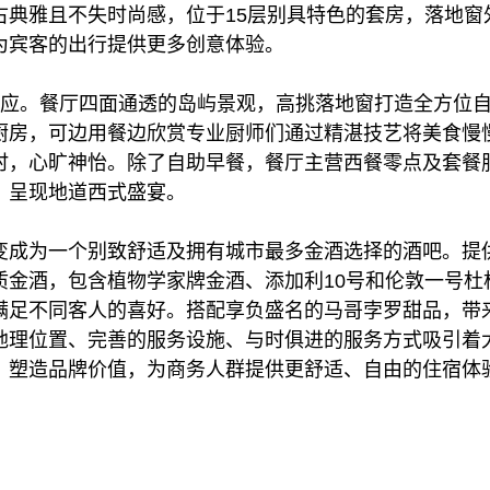
古典雅且不失时尚感，位于15层别具特色的套房，落地窗
为宾客的出行提供更多创意体验。
供应。餐厅四面通透的岛屿景观，高挑落地窗打造全方位
厨房，可边用餐边欣赏专业厨师们通过精湛技艺将美食慢
时，心旷神怡。除了自助早餐，餐厅主营西餐零点及套餐
，呈现地道西式盛宴。
变成为一个别致舒适及拥有城市最多金酒选择的酒吧。提供
质金酒，包含植物学家牌金酒、添加利10号和伦敦一号杜
满足不同客人的喜好。搭配享负盛名的马哥孛罗甜品，带
地理位置、完善的服务设施、与时俱进的服务方式吸引着
，塑造品牌价值，为商务人群提供更舒适、自由的住宿体