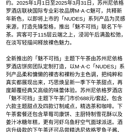
约。2025年1月1日至2025年3月31日，苏州尼依格
罗酒店联袂国际专业彩妆品牌M·A·C魅可，共释新
年新色，以即将上市的「NUDES」系列产品为灵感
来源，打造先锋型格，推出「魅不可挡」联名下午
茶。宾客可于115层云端之上，浸润午后满盈松弛，
在淡写轻描间释放裸色魅力。
全新推出的「魅不可挡」主题下午茶由苏州尼依格
罗酒店饼房团队定制打造，以M·A·C「NUDES」系
列产品柔和慵懒的裸杏和裸粉为主色调，把纯粹和
真实都展现出来，巧思焕呈新一季下午茶甜点，再
度颠覆经典又高级的味蕾体验。苏州尼依格罗酒店
「魅不可挡」主题下午茶门市价688元/套起，包含
六款主题甜点及四款订制咸点，精选茶和咖啡。下
午茶套餐还包含草莓司康饼、主厨特制雪花酥以及
姜汁冰糖年糕，更有河虾乌鱼籽空气面球派送。酒
店升级款的下午茶还可品尝精选尼依格罗鱼子酱、