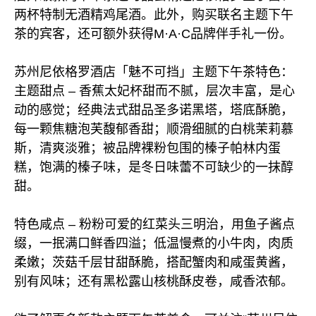
两杯特制无酒精鸡尾酒。此外，购买联名主题下午
茶的宾客，还可额外获得M·A·C品牌伴手礼一份。
苏州尼依格罗酒店「魅不可挡」主题下午茶特色：
主题甜点 – 香蕉太妃杯甜而不腻，层次丰富，是心
动的感觉；经典法式甜品圣多诺黑塔，塔底酥脆，
每一颗焦糖泡芙馥郁香甜；顺滑细腻的白桃茉莉慕
斯，清爽淡雅；被品牌裸粉包围的榛子帕林内蛋
糕，饱满的榛子味，是冬日味蕾不可缺少的一抹醇
甜。
特色咸点 – 粉粉可爱的红菜头三明治，用鱼子酱点
缀，一抿满口鲜香四溢；低温慢煮的小牛肉，肉质
柔嫩；茨菇千层甘甜酥脆，搭配蟹肉和咸蛋黄酱，
别有风味；还有黑松露山核桃酥皮卷，咸香浓郁。