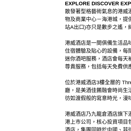
EXPLORE DISCOVER E
散發著型格藝術氣息的港威
物及商業中心－海港城，提
站A出口)亦只是數步之遙，
港威酒店是一間俱備生活品
住宿體驗及貼心的設備，每間客
迷你酒吧服務，酒店會每天
尊貴服務，包括每天免費供
位於港威酒店3樓全層的 Th
廳，是美酒佳餚融會時尚生活的
彷如渡假般的寫意時光，漫
港威酒店乃九龍倉酒店旗下
港上巿公司，核心投資項目
酒店，集團同時於中國、菲