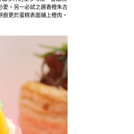
必愛。另一必試之選香橙朱古
餅廚更於蛋糕表面鋪上橙肉，