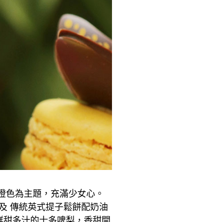
橙色為主題，充滿少女心。
及 傳統英式提子鬆餅配奶油
鮮甜多汁的士多啤梨，香甜開