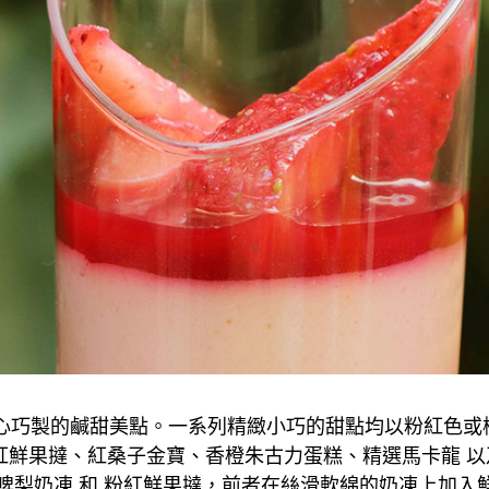
匠心巧製的鹹甜美點。一系列精緻小巧的甜點均以粉紅色或
紅鮮果撻、紅桑子金寶、香橙朱古力蛋糕、精選馬卡龍 以
啤梨奶凍 和 粉紅鮮果撻，前者在絲滑軟綿的奶凍上加入