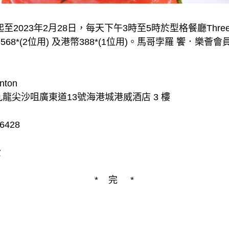
023年2月28日，每天下午3時至5時於型格餐廳Three o
幣568*(2位用) 及港幣388*(1位用)。馬哥孛羅 饗．樂
nton
九龍尖沙咀廣東道13號海港城港威酒店 3 樓
6428
費
* 完 *