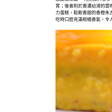
胃；後者則於香濃幼滑的雲
力蛋糕，鬆軟香甜的香橙朱
吃時口腔充滿柑橘香氣，令