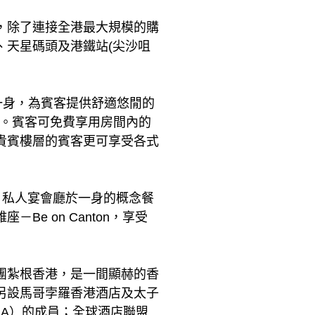
，除了連接全港最大規模的購
、天星碼頭及港鐵站(尖沙咀
一身，為賓客提供舒適悠閒的
啡機。賓客可免費享用房間內的
貴賓樓層的賓客更可享受各式
酒廊、私人宴會廳於一身的概念餐
e on Canton，享受
團紮根香港，是一間顯赫的香
另設馬哥孛羅香港酒店及太子
A）的成員；全球酒店聯盟