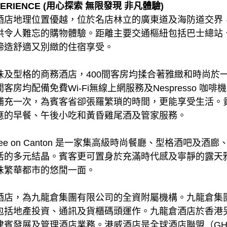
XPERIENCE (用心探索 無限發現 非凡體驗)
酒店地理位置優越，位於名店林立的廣東道及海防道交界
供令人難忘的購物體驗。距離主要交通樞紐包括巴士總站
締造舒適又別緻的住宿享受。
味及型格的商務酒店，400間客房均揉合著雅緻和時尚於
房均配備免費Wi-Fi無線上網服務及Nespresso 咖
補充一次，為賓客省卻張羅繁瑣的時間，更能享受生活。
應的早餐、午後小吃和黃昏雞尾酒及管家服務。
ree on Canton 是一家集高級時尚餐廳、型格酒吧及
多元結晶。賓客更可置身於充滿時代感及寧靜的露天雅座－B
味繁華都市的悠閒一面。
酒店，為九龍倉集團有限公司的全資附屬機構。九龍倉集
包括地產投資、通訊及貨櫃碼頭運作。九龍倉酒店於香港
律賓發展及管理酒店業務。港威酒店是全球酒店聯盟（GH