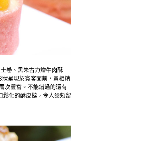
芝士卷、黑朱古力燴牛肉酥
形狀呈現於賓客面前，賣相精
道層次豐富。不能錯過的還有
口鬆化的酥皮撻，令人齒頰留