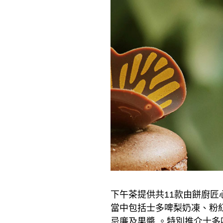
下午茶提供共11款由餅廚
當中包括士多啤梨奶凍、粉
忌廉及果醬 。特別推介士多