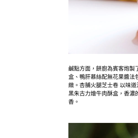
鹹點方面，餅廚為賓客炮製
盒、鴨肝慕絲配無花果醬法包
緻。杏脯火腿芝士卷 以味
黑朱古力燴牛肉酥盒，香濃
香。