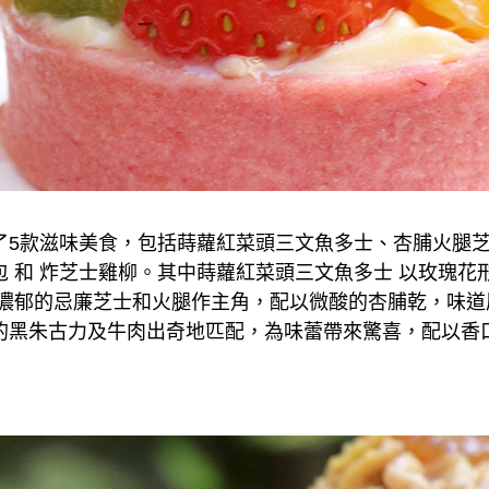
了5款滋味美食，包括蒔蘿紅菜頭三文魚多士、杏脯火腿
 和 炸芝士雞柳。其中蒔蘿紅菜頭三文魚多士 以玫瑰花
道濃郁的忌廉芝士和火腿作主角，配以微酸的杏脯乾，味
的黑朱古力及牛肉出奇地匹配，為味蕾帶來驚喜，配以香