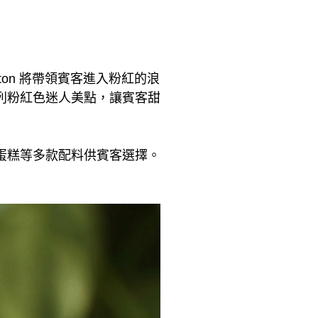
anton 將帶領賓客進入粉紅的浪
列粉紅色迷人美點，讓賓客甜
蛋糕等多款配料供賓客選擇。