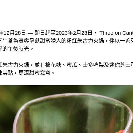
2月28日 — 即日起至2023年2月28日， Three on C
下午茶為賓客呈獻甜蜜誘人的粉紅朱古力火鍋，伴以一系
好的午後時光。
紅朱古力火鍋，並有棉花糖、蜜瓜、士多啤梨及迷你芝士
味美點，更添甜蜜寫意。