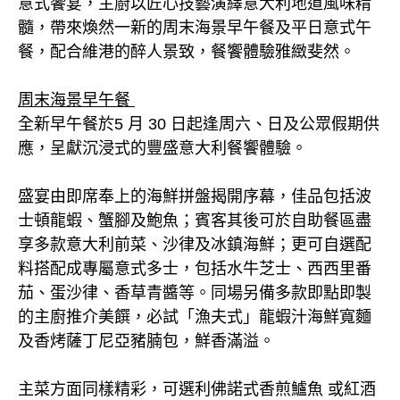
意式饗宴，主廚以匠心技藝演繹意大利地道風味精
髓，帶來煥然一新的周末海景早午餐及平日意式午
餐，配合維港的醉人景致，餐饗體驗雅緻斐然。
周末海景早午餐
全新早午餐於5 月 30 日起逢周六、日及公眾假期供
應，呈獻沉浸式的豐盛意大利餐饗體驗。
盛宴由即席奉上的海鮮拼盤揭開序幕，佳品包括波
士頓龍蝦、蟹腳及鮑魚；賓客其後可於自助餐區盡
享多款意大利前菜、沙律及冰鎮海鮮；更可自選配
料搭配成專屬意式多士，包括水牛芝士、西西里番
茄、蛋沙律、香草青醬等。同場另備多款即點即製
的主廚推介美饌，必試「漁夫式」龍蝦汁海鮮寬麵
及香烤薩丁尼亞豬腩包，鮮香滿溢。
主菜方面同樣精彩，可選利佛諾式香煎鱸魚 或紅酒