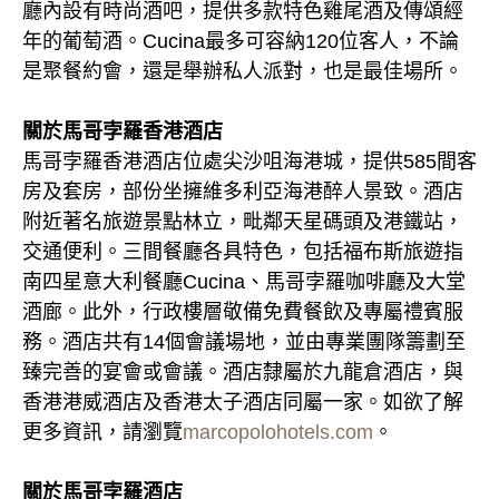
廳內設有時尚酒吧，提供多款特色雞尾酒及傳頌經
年的葡萄酒。Cucina最多可容納120位客人，不論
是聚餐約會，還是舉辦私人派對，也是最佳場所。
關於馬哥孛羅香港酒店
馬哥孛羅香港酒店位處尖沙咀海港城，提供585間客
房及套房，部份坐擁維多利亞海港醉人景致。酒店
附近著名旅遊景點林立，毗鄰天星碼頭及港鐵站，
交通便利。三間餐廳各具特色，包括福布斯旅遊指
南四星意大利餐廳Cucina、馬哥孛羅咖啡廳及大堂
酒廊。此外，行政樓層敬備免費餐飲及專屬禮賓服
務。酒店共有14個會議場地，並由專業團隊籌劃至
臻完善的宴會或會議。酒店隸屬於九龍倉酒店，與
香港港威酒店及香港太子酒店同屬一家。如欲了解
更多資訊，請瀏覽
marcopolohotels.com
。
關於馬哥孛羅酒店