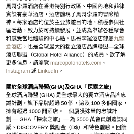
馬哥孛羅酒店在香港特別行政區、中國內地和菲律
賓設有豪華酒店，酒店體現了馬哥孛羅的冒險精
神。每家酒店均位於主要旅遊目的地，積極參與社
區活動，致力於可持續發展，並成為舉辦各種聚會
和感受當地體驗的中心點。馬哥孛羅酒店隸屬
九龍
倉酒店
，也是全球最大的獨立酒店品牌聯盟—全球
酒店聯盟（Global Hotel Alliance）的成員。欲了解
更多信息，請瀏覽
marcopolohotels.com
、
Instagram
或
LinkedIn
。
關於全球酒店聯盟(GHA)及GHA「探索之旅」
全球酒店聯盟 (GHA) 是全球最大的獨立酒店品牌忠
誠計劃，旗下品牌超過 50 個，遍及 100 多個國家，
擁有超過 1000 間酒店。一個屢獲殊榮的忠誠計
劃 — GHA「探索之旅」— 為 3500 萬會員創造認同
感、DISCOVERY 獎勵金（D$）和特色體驗。回饋