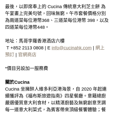
最後，以即席奉上的 Cucina 傳統意大利芝士餅 為
午宴畫上完美句號，回味無窮。午市套餐價格分別
為兩道菜每位港幣368、三道菜每位港幣 398，以及
四道菜每位港幣448。
地址：馬哥孛羅香港酒店六樓
T +852 2113 0808 | E
info@cucinahk.com
|
網上
預訂
|
官網商店
*價目另設加一服務費
關於Cucina
Cucina 坐擁醉人維多利亞港海景，自 2020 年起連
續獲評為《福布斯旅遊指南》四星餐廳。意籍總廚
嚴選優質意大利食材，以精湛廚藝及無窮創意烹調
每一道意大利菜式，為賓客帶來頂級餐饗體驗；餐