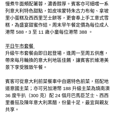
慢煮牛面頰配薯蓉，濃香醇厚。賓客亦可細嚐一系
列意大利特色甜點，如皮埃蒙特朱古力布甸、拿坡
里小蛋糕及西西里芝士餅等，更會奉上手工意式雪
糕，為盛宴甜蜜作結。周末早午餐定價為每位成人
港幣 588，3 至 11 歲小童每位港幣 388 。
平日午市套餐
升級午市套餐由即日起登場，逢周一至周五供應，
帶來每月輪換的意大利地區佳餚，讓賓客於維港美
景下享受雅致午餐。
賓客可從意大利前菜餐車中自選特色前菜，搭配地
道意國主菜；亦可另加港幣 188 升級主菜為燒南澳
36 度牛扒（300 克）配 24 個月巴馬臣芝士、西西
里番茄及陳年意大利黑醋，份量十足，最宜與親友
共享。