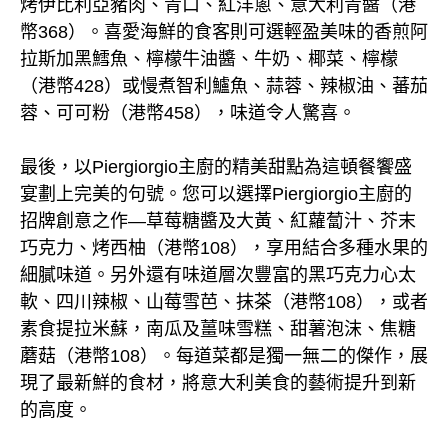
烤伊比利亞豬肉、青口、紅洋蔥、意大利青醬（港
幣368）。喜愛海鮮的食客則可選輕盈美味的香煎阿
拉斯加黑鱈魚、檸檬牛油醬、牛奶、椰菜、檸檬
（港幣428）或慢煮智利鱸魚、蒜蓉、辣椒油、蕃茄
蓉、可可粉（港幣458），味道令人驚喜。
最後，以Piergiorgio主廚的精美甜點為這頓餐饗盛
宴劃上完美的句號。您可以選擇Piergiorgio主廚的
招牌創意之作—草莓糖醬及大黃、紅蘿蔔汁、芥末
巧克力、烤西柚（港幣108），享用結合多種水果的
細膩味道。另外還有味道層次豐富的黑巧克力心太
軟、四川辣椒、山莓雪芭、抹茶（港幣108），或者
素食提拉米蘇，南瓜及薑味雪糕、甜薯泡沫、焦糖
蘑菇（港幣108）。每道菜都是獨一無二的傑作，展
現了最新鮮的食材，將意大利美食的藝術提升到新
的高度。