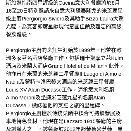
斯旅遊指南四星評級的Cucina意大利餐廳將於8月
16至20日特別邀請來自意大利蓬泰隆戈的米芝蓮星
級主廚Piergiorgio Siviero及其助手Bizzo Laura大駕
光臨，為賓客即席呈獻現代意國佳餚及難忘的高級
餐飲體驗。
Piergiorgio主廚的烹飪生涯始於1999年，他曾在歐
洲多家著名酒店餐廳工作，包括瑞士聖摩立茲Kulm
酒店及米蘭大酒店Grand Hotel et de Milan。此外，
他亦曾在米蘭的米芝蓮二星餐廳Il Luogo di Aimo e
Nadia及蒙特卡洛巴黎大酒店的米芝蓮三星餐廳
Louis XV Alain Ducasse工作，師承意大利名廚
Aimo Moroni及坐擁米芝蓮九星的名廚Alain
Ducasse，標誌著他的烹飪之旅的里程碑。
Piergiorgio主廚擅於傳統菜餚中糅合可持續發展及
本地特色食材，他現在是Lazzaro 1915餐廳的主廚
及創辦人之一，該餐廳於2012年起榮獲米芝蓮一星