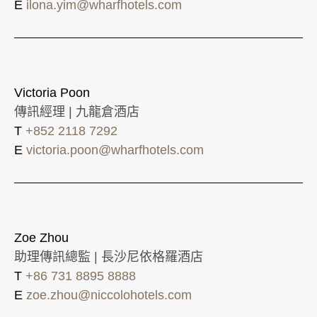
E
ilona.yim@wharfhotels.com
Victoria Poon
傳訊經理 | 九龍倉酒店
T
+852 2118 7292
E
victoria.poon@wharfhotels.com
Zoe Zhou
助理傳訊總監 | 長沙尼依格羅酒店
T
+86 731 8895 8888
E
zoe.zhou@niccolohotels.com