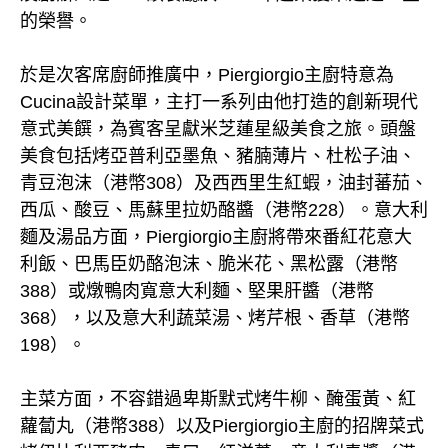
的榮譽。
於是次客席廚師推廣中，Piergiorgio主廚特意為
Cucina設計菜單，主打一系列由他打造的創新現代
意式美饌，為賓客呈獻米芝蓮星級美食之旅。頭盤
美食包括烤亞普利亞墨魚、豬腩薄片、杜松子油、
青豆泡沫（港幣308）及西西里生紅蝦，油封蕃茄、
西瓜、酸豆、馬蘇里拉奶酪醬（港幣228）。意大利
麵及湯品方面，Piergiorgio主廚將帶來番紅花意大
利飯、巴馬臣奶酪泡沫、脆米花、黑松露（港幣
388）或燉鴨肉寬意大利麵、堅果肝醬（港幣
368），以及意大利蔬菜湯、烤芹根、香草（港幣
198）。
主菜方面，不容錯過卑斯默式烤牛柳、醃蛋黃、紅
蘿蔔丸（港幣388）以及Piergiorgio主廚的招牌菜式