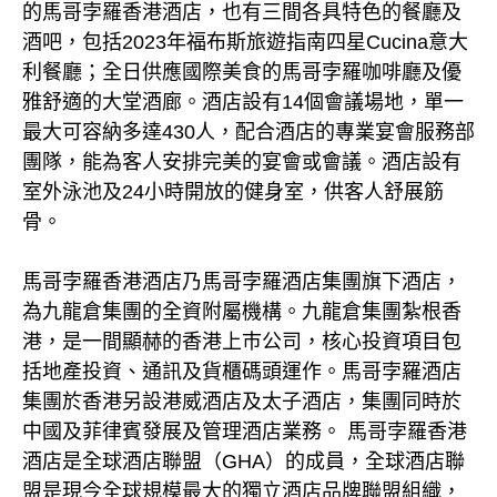
的馬哥孛羅香港酒店，也有三間各具特色的餐廳及
酒吧，包括2023年福布斯旅遊指南四星Cucina意大
利餐廳；全日供應國際美食的馬哥孛羅咖啡廳及優
雅舒適的大堂酒廊。酒店設有14個會議場地，單一
最大可容納多達430人，配合酒店的專業宴會服務部
團隊，能為客人安排完美的宴會或會議。酒店設有
室外泳池及24小時開放的健身室，供客人舒展筋
骨。
馬哥孛羅香港酒店乃馬哥孛羅酒店集團旗下酒店，
為九龍倉集團的全資附屬機構。九龍倉集團紮根香
港，是一間顯赫的香港上巿公司，核心投資項目包
括地產投資、通訊及貨櫃碼頭運作。馬哥孛羅酒店
集團於香港另設港威酒店及太子酒店，集團同時於
中國及菲律賓發展及管理酒店業務。 馬哥孛羅香港
酒店是全球酒店聯盟（GHA）的成員，全球酒店聯
盟是現今全球規模最大的獨立酒店品牌聯盟組織，