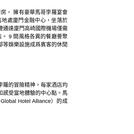
套房， 擁有豪華馬哥孛羅宴會
店地處廈門金融中心，坐落於
捷通達廈門高崎國際機場僅需
。 9 間風格各異的餐廳薈聚
部等娛樂設施成爲賓客的休閒
孛羅的冒險精神。每家酒店均
和感受當地體驗的中心點。馬
otel Alliance）的成