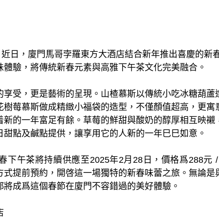
– 近日，廈門馬哥孛羅東方大酒店結合新年推出喜慶的新
味體驗，將傳統新春元素與高雅下午茶文化完美融合。
的享受，更是藝術的呈現。山楂慕斯以傳統小吃冰糖葫蘆
花樹莓慕斯做成精緻小福袋的造型，不僅顏值超高，更寓
着新的一年富足有餘。草莓的鮮甜與酸奶的醇厚相互映襯
日甜點及鹹點提供，讓享用它的人新的一年巳巳如意。
下午茶將持續供應至2025年2月28日，價格爲288元 
方式提前預約，開啓這一場獨特的新春味蕾之旅。無論是
都將成爲這個春節在廈門不容錯過的美好體驗。
店