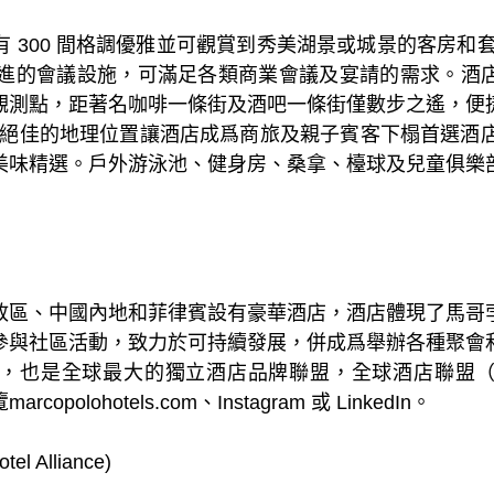
 300 間格調優雅並可觀賞到秀美湖景或城景的客房和
備先進的會議設施，可滿足各類商業會議及宴請的需求。酒
觀測點，距著名咖啡一條街及酒吧一條街僅數步之遙，便
 絕佳的地理位置讓酒店成爲商旅及親子賓客下榻首選酒店
美味精選。戶外游泳池、健身房、桑拿、檯球及兒童俱樂
政區、中國內地和菲律賓設有豪華酒店，酒店體現了馬哥
參與社區活動，致力於可持續發展，併成爲舉辦各種聚會
全球最大的獨立酒店品牌聯盟，全球酒店聯盟（Global H
olohotels.com、Instagram 或 LinkedIn。
 Alliance)