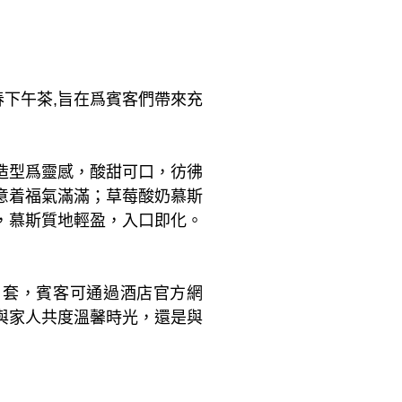
春下午茶,旨在爲賓客們帶來充
造型爲靈感，酸甜可口，彷彿
意着福氣滿滿；草莓酸奶慕斯
，慕斯質地輕盈，入口即化。
/ 套，賓客可通過酒店官方網
與家人共度溫馨時光，還是與