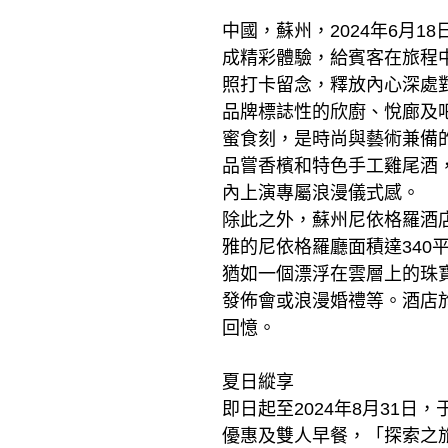
中國，蘇州，2024年6月
成精彩體驗，給賓客在旅程
照打卡留念，釋放內心深處
品牌標誌性的欣廚、悅廊及
蜜食刻，是時尚與藝術兼備
品嘗香檳和特色手工雞尾酒
內上演專屬浪漫儀式感。
除此之外，蘇州尼依格羅酒
雅的尼依格羅廳面積達34
猶如一個漂浮在雲層上的珠
發佈會或浪漫婚禮等。酒店
回憶。
夏日縱享
即日起至2024年8月31
優惠及雙人早餐，「探索之