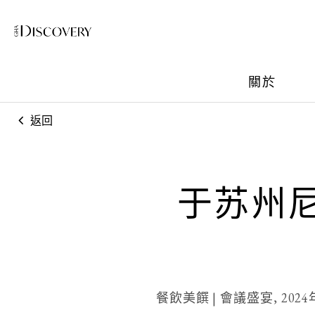
關於
返回
于苏州
餐飲美饌 | 會議盛宴,
202