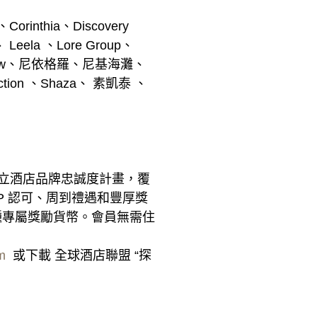
rinthia、Discovery
i、 Leela 、Lore Group、
 、nhow、尼依格羅、尼基海灘、
ection 、Shaza、 素凱泰 、
大的獨立酒店品牌忠誠度計畫，覆
IP 認可、周到禮遇和豐厚獎
是一種專屬獎勵貨幣。會員無需住
m
或下載 全球酒店聯盟 “探