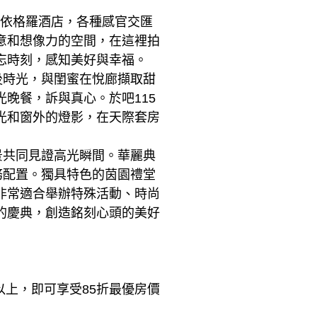
尼依格羅酒店，各種感官交匯
意和想像力的空間，在這裡拍
忘時刻，感知美好與幸福。
後時光，與閨蜜在悅廊擷取甜
晚餐，訴與真心。於吧115
光和窗外的燈影，在天際套房
景共同見證高光瞬間。華麗典
務配置。獨具特色的茵園禮堂
非常適合舉辦特殊活動、時尚
的慶典，創造銘刻心頭的美好
以上，即可享受85折最優房價