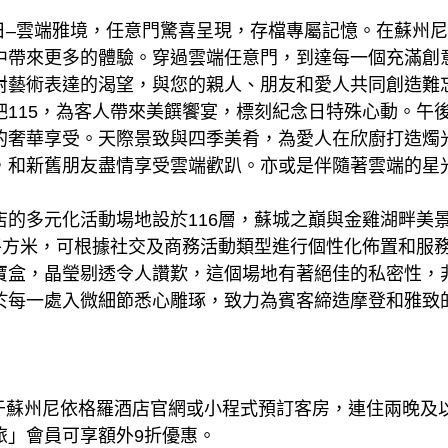
18日–雲端雅境，任意門驚喜呈現，存檔專屬記憶。在蘇州
中帶來更多的體驗。穿過雲端任意門，到達每一個充滿創
對藝術表達的渴望，與您的親人、朋友和愛人共同創造難
吧115，為客人帶來美饌饗宴，標刻紀念日特殊心動。午
的奢華享受。天際景致與四季美肴，為愛人在欣廚打造燭光
，和新舊朋友盡情享受雲端歡趴。亦或是伴隨著雲端的星
店的多元化活動場地設於116層，蘇城之巔與金雞湖畔美
0平方米，可根據社交及商務活動類型進行個性化佈置和服
寶盒，晶瑩剔透令人讚歎，這個場地有著絕佳的私密性，
於每一處入微細節悉心雕琢，致力為賓客締造摩登和雅致
日，于蘇州尼依格羅酒店官網或小程式預訂客房，連住兩晚及
旅」會員可享額外9折優惠。