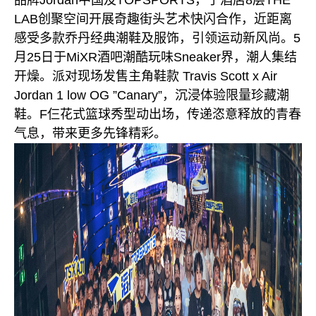
品牌Jordan中国及TOPSPORTS，于酒店8层THE
LAB创聚空间开展奇趣街头艺术快闪合作，近距离
感受多款乔丹经典潮鞋及服饰，引领运动新风尚。5
月25日于MiXR酒吧潮酷玩味Sneaker界，潮人集结
开燥。派对现场发售主角鞋款 Travis Scott x Air
Jordan 1 low OG ”Canary”，沉浸体验限量珍藏潮
鞋。F仨花式篮球秀型动出场，传递恣意释放的青春
气息，带来更多先锋精彩。