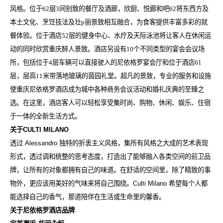
风格。位于62层3间别致的餐厅及酒廊，欣厨、悦廊和吧62将东西方及
本土文化、烹饪技法及壮p丽景致相互融合，为食客提供丰富多彩的就
餐体验。位于酒店52层的健身中心、水疗及天际泳池将让客人在休闲运
动的同时欣赏重庆醉人景致。酒店另设有10个不同类型的宴会会议场
所，包括位于4层车辆可以直接驶入的尼依格罗宴会厅和位于酒店61
层，层高11米带落地玻璃的茵园礼堂。超凡的景致，专业的服务和设施
使重庆尼依格罗酒店成为城中各种商务会议活动和婚礼庆典的至臻之
选。在这里，酒店客人可以轻松享受集时尚、购物、休闲、娱乐、住宿
于一体的全新生活方式。
关于
CULTI MILANO
透过
Alessandro
独特的折衷主义风格，集所有风格之大成的艺术表现
形式，透过调和统整的思考态度，打造出了能够融入各类空间的前卫品
牌，让所有的对象都拥有自己的味道。在舒适的空间里，除了精致的事
物外，更应该用美好的气味来将自己围绕。
Culti Milano
希望每个人都
能选择自己的香气，那道陪伴在生活或生命里的馨香。
关于尼依格罗酒店品牌