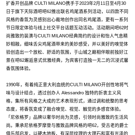
扩香开创品牌
CULTI MILANO
携手于
2023
年
2
月
11
日至
4
月
30
日于旗下天际酒吧吧
62
推出联名鸡尾酒系列活动，以四款不同
风格的香氛为灵感别出心裁地创作出同名鸡尾酒，
更有一系列
节日限定体验与线上社交平台话题互动活动
。
活动期间
吧
62
时
尚雅致的装潢与
CULTI MILANO
经典简约的设计和怡人气息精
妙相融，
细味舌尖鸡尾酒带来的美妙感受，并以美好的嗅觉体
验创造出一个放松、舒适的氛围，于山城之巅相伴眼前独好江
景在吧
62
邂逅意式优雅经典，为宾客打造独一无二的沉浸式馨
香氛围体验。
1990
年
，有着纯正意大利血统的
CULTI MILANO
开创性地将气
味与设计结合，透过创办人
Alessandro
独特的折衷主义风
格，集所有风格之大成的艺术表现形式，通过调和统整的思考
态度，将香氛变成了融合嗅觉、视觉、触觉的多感官体验。
「尼依格罗」品牌以奢华时尚为灵感，引领时尚雅致的生活风
尚。秉承尼依格罗摩登与雅致品牌风格的吧
62
，受古老的爵士
俱乐部启发，以硬木地板、有深层纹理的大理石和富有光泽的