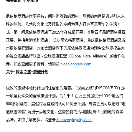
完美邂逅
华丽永恒
尼依格罗酒店旗下拥有五间时尚雅致的酒店。品牌的宗旨是透过引人入
胜的体验、艺术和文化以及精致的空间为客人打造写意奢华的生活方
式。第一间尼依格罗酒店于
2015
年在成都开幕，其后四间品牌酒店接着
开幕，包括香港美利酒店
、长沙尼依格罗酒店、重庆尼依格罗酒店及苏
州尼依格罗酒店。九龙仓酒店旗下的尼依格罗酒店为现今全球规模最大
的独立酒店品牌联盟
-
全球酒店联盟（
Global Hotel Alliance
）的合作伙
伴。如欲查阅更多资料，请浏览
niccolohotels.com
关于“探索之旅”忠诚计划
极致的旅游体验比舒适的住宿更为难忘。
“
探索之旅
” (DISCOVERY)
是
一项屡获殊荣的全球忠诚计划，为
2
千
1
百万会员提供于
100
个地区的
800
多家酒店、度假村及宫殿的认可和优惠计划。尊贵会员可以透过
“
地
道旅游体验
”
沉浸于当地文化，这些独特的活动捕捉每个目的地的真实
品味。如欲了解更多，请登录
discoveryloyalty.com