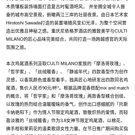
木质镶板装饰墙面打造复古时髦酒吧风，
并坐拥全城令人振
奋的城市高空景观，俯瞰两江三岸的壮丽夜景。由日本艺术家
Hirotoshi Sawada
打造的装置墙随风变幻光泽，为整个空间营
造出优雅且神秘之感。重庆尼依格罗酒店的雅致美学与
CULTI
MILANO
的匠心品味完美结合，共同打造一场跨越感官的天际
氛围之旅。
本次鸡尾酒系列汲取
CULTI MILANO
家族的「摩洛哥玫瑰」、
「哲学家」、「丝绒暖香」、「静谧年代」四款香型作为创作
灵感，以香氛颜色或香型着手，独具匠心地研发出四款同名鸡
尾酒，售价人民币
90
元
/
杯
*
。根据品牌混香搭配
mix and match
的概念，将「哲学家」和「摩洛哥玫瑰」两款香型糅合创组，
以玫瑰的热烈结合温暖暧昧的香气，创作出口感细腻的「托斯
卡纳艳阳下」作为情人节限定鸡尾酒，致敬炽热的爱情。而轻
盈淡雅的「丝绒暖香」作为
3.8
女神节限定鸡尾酒，以棉花、
佛手柑和茉莉花的温柔歌颂女性力量。在节日推广期间购买指