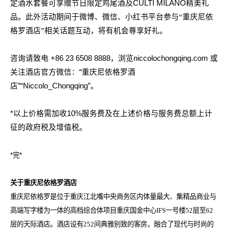
定酒水套餐可享赠节日限定鸡尾酒及
CULTI MILANO
精美礼
品。此外活动期间于微博、微信、小红书平台参与“重庆尼依
格罗酒店”相关话题互动，将有机会尊享好礼。
咨询请致电
+86 23 6508 8888
，浏览
niccolochongqing.com
或
关注酒店官方微信：
“
重庆尼依格罗酒
店
”“Niccolo_Chongqing”
。
*
以上价格需加收
10%
服务费及在上述价格与服务费总额上计
征的政府税及增值税。
*
完
*
关于重庆尼依格罗酒店
重庆尼依格罗是位于重庆江北嘴中央商务区内体量最大、集精品商业与
高端写字楼为一体的高档综合体项目重庆国金中心IFS一号楼52层至62
层的天际酒店。酒店设有252间典雅别致的客房，融合了现代与时尚的