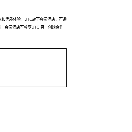
务和优质体验。
UTC
旗下会员酒店，可通
时，会员酒店可尊享
UTC
另一创始合作