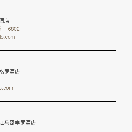
罗酒店
线︰ 6802
els.com
依格罗酒店
ls.com
晋江马哥孛罗酒店