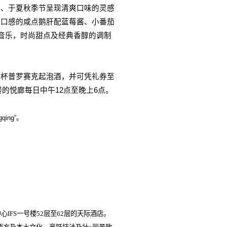
力、于夏秋季节呈现清爽口味的灵感
衡口感的咸点鹅肝配蓝莓酱、小番茄
音乐，时尚甜点及经典香醇的调制
两杯普罗赛克起泡酒，并可凭礼券至
楼的悦廊每日中午
12
点至晚上
6
点。
gqing”
。
FS一号楼52层至62层的天际酒店。