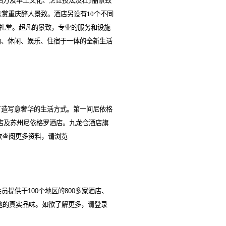
东西方及本土文化、烹饪技法及壮p丽景致
赏重庆醉人景致。酒店另设有10个不同
园礼堂。超凡的景致，专业的服务和设施
物、休闲、娱乐、住宿于一体的全新生活
打造写意奢华的生活方式。第一间尼依格
店及苏州尼依格罗酒店。九龙仓酒店旗
欲查阅更多资料，请浏览
会员提供于
100
个地区的
800
多家酒店、
地的真实品味。如欲了解更多，请登录