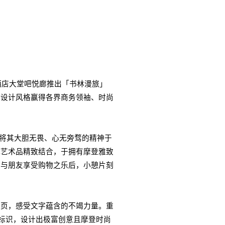
酒店大堂吧悦廊推出「书林漫旅」
的设计风格赢得各界商务领袖、时尚
将其大胆无畏、心无旁骛的精神于
代艺术品精致结合，于拥有摩登雅致
个与朋友享受购物之乐后，小憩片刻
书页，感受文字蕴含的不竭力量。重
标识，设计出极富创意且摩登时尚