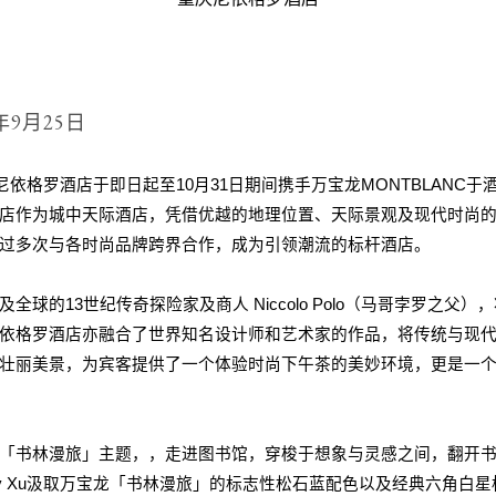
3年9月25日
尼依格罗酒店于即日起至
10
月
31
日期间携手万宝龙
MONTBLANC
于
店作为城中天际酒店，凭借优越的地理位置、天际景观及现代时尚
过多次与各时尚品牌跨界合作，成为引领潮流的标杆酒店。
及全球的
13
世纪传奇探险家及商人
Niccolo Polo
（马哥孛罗之父），
依格罗酒店亦融合了世界知名设计师和艺术家的作品，将传统与现
壮丽美景，为宾客提供了一个体验时尚下午茶的美妙环境，更是一
「
书林漫旅
」
主题，，走进图书馆，穿梭于想象与灵感之间，翻开
y Xu
汲取万宝龙
「
书林漫旅
」
的标志性松石蓝配色以及经典六角白星