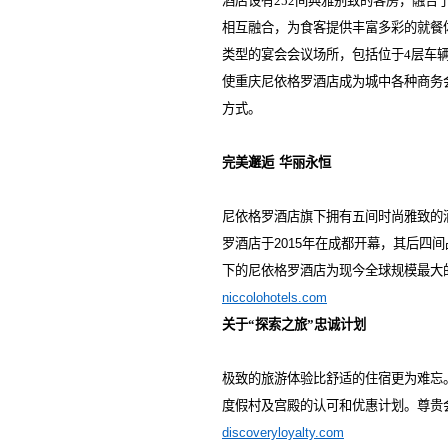
酒店设有252间典雅别致的客房，融合
相互融合，为食客提供丰富多彩的就餐
类型的宴会会议场所，包括位于4层车
使重庆尼依格罗酒店成为城中各种商务
方式。
完美邂逅
华丽永恒
尼依格罗酒店旗下拥有五间时尚雅致的
罗酒店于
2015
年在成都开幕，其后四间
下的尼依格罗酒店为现今全球规模最大
niccolohotels.com
关于“探索之旅”忠诚计划
极致的旅游体验比舒适的住宿更为难忘
度假村及宫殿的认可和优惠计划。尊贵
discoveryloyalty.com