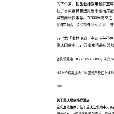
的下午茶。甜品包括选用新鲜蓝莓
柚子香梨蛋糕和选用当季蜜桔搭配
鲜蟹肉沙拉等等。在
300
米高空之
咖啡相配，欣赏窗外壮丽江景，悦
万宝龙「
书林漫旅
」
主题下午茶售
重庆国金中心
2F
万宝龙精品店领
咨询请致电
+86 23 6508 8888
，浏览
ni
*
以上价格需加收
10%
服务费及在上述价
*
完
*
关于重庆尼依格罗酒店
重庆尼依格罗是位于重庆江北嘴中央商务