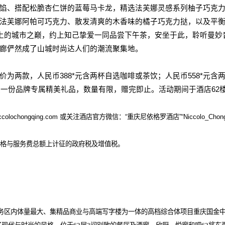
馅、搭配松脆杏仁饼的蓝莓马卡龙，精选法芙娜灵感系列柚子巧克
法芙娜阿帕可巧克力、散发清爽的木香味的橘子巧克力挞，以及平
上的城市之巅，约上知己挚爱一同品尝下午茶，安坐于此，聆听曼妙
廊俨然成了山城时尚达人们的潮流聚集地。
价为两款，人民币
388*
元含两杯自选咖啡或茶饮；人民币
558*
元含
取一份品牌专属精美礼品，数量有限，赠完即止。活动期间于酒店
62
ccolochongqing.com
或关注酒店官方微信：
“
重庆尼依格罗酒店
”“Niccolo_Chon
格与服务费总额上计征的政府税及增值税。
区内体量最大、集精品商业与高端写字楼为一体的高档综合体项目重庆国金中心I