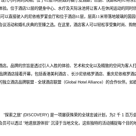
了现代与时尚的风格。位于62层3间别致的餐厅及酒廊，欣厨、悦廊和吧62将
体验。位于酒店52层的健身中心、水疗及天际泳池将让客人在休闲运动的同时欣
辆可以直接驶入的尼依格罗宴会厅和位于酒店61层，层高11米带落地玻璃的茵
会议活动和婚礼庆典的至臻之选。在这里，酒店客人可以轻松享受集时尚、购
酒店。品牌的宗旨是透过引人入胜的体验、艺术和文化以及精致的空间为客人
品牌酒店接着开幕，包括香港美利酒店
、长沙尼依格罗酒店、重庆尼依格罗酒
的独立酒店品牌联盟
-
全球酒店联盟（
Global Hotel Alliance
）的合作伙伴。如
。
“
探索之旅
” (DISCOVERY)
是一项屡获殊荣的全球忠诚计划，为
2
千
1
百万
会员可以透过
“
地道旅游体验
”
沉浸于当地文化，这些独特的活动捕捉每个目的