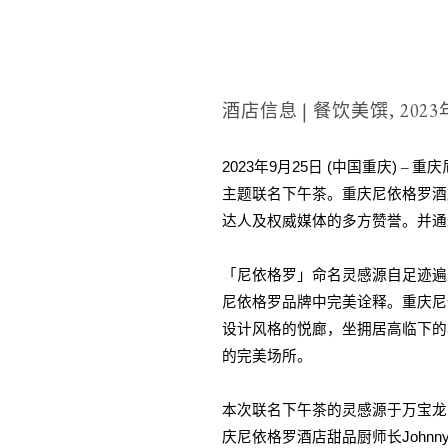
酒店信息 | 餐饮美馔,
202
2023
年
9
月
25
日
(
中国重庆
)
–
重庆
主题联名下午茶。重庆尼依格罗酒
达人及权威媒体的多方赞誉。并通
「尼依格罗」命名灵感源自足迹遍
尼依格罗品牌中完美诠释。重庆尼
设计风格的悦廊，坐拥居高临下的
的完美场所。
本次联名下午茶的灵感源于万宝龙
庆尼依格罗酒店甜品厨师长
Johnn