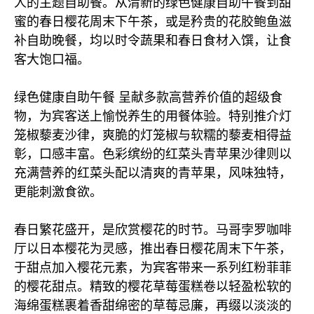
人的主题自助餐。从清新的绿色健康自助午餐到甜
蜜的春日樱花周末下午茶，或是矜贵的花胶鲍鱼滋
补自助晚餐，均以时令蔬果和春日食材入馔，让食
客大饱口福。
绿色健康自助午餐 呈献多款高营养价值的超级食
物，为宾客送上愉悦养生的用餐体验。特别推介灯
笼椒藜麦沙律，爽脆的灯笼椒与软糯的藜麦相得益
彰，口感丰富。色彩缤纷的红菜头青苹果沙律则以
充满营养的红菜头配以清爽的青苹果，风味独特，
更能刺激食欲。
春日繁花盛开，是欣赏樱花的时节。马哥孛罗咖啡
厅以日本樱花为灵感，推出春日樱花周末下午茶，
于甜点加入樱花元素，为宾客带来一系列红粉菲菲
的樱花甜点。精致的樱花草莓蛋糕卷以轻盈松软的
海绵蛋糕裹着香甜绵密的草莓忌廉，再缀以淡淡的