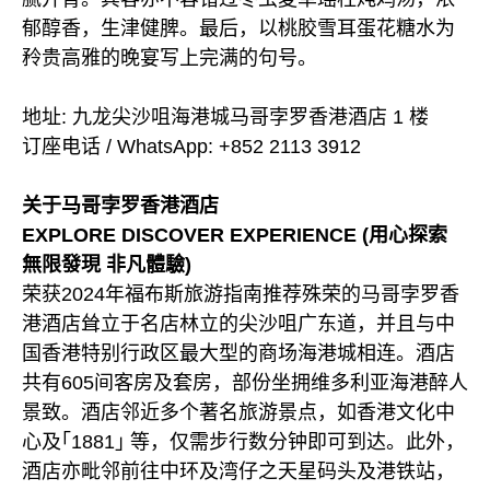
郁醇香，生津健脾。最后，以桃胶雪耳蛋花糖水为
矝贵高雅的晚宴写上完满的句号。
地址: 九龙尖沙咀海港城马哥孛罗香港酒店 1 楼
订座电话 / WhatsApp: +852 2113 3912
关于马哥孛罗香港酒店
EXPLORE DISCOVER EXPERIENCE (用心探索
無限發現 非凡體驗)
荣获2024年福布斯旅游指南推荐殊荣的马哥孛罗香
港酒店耸立于名店林立的尖沙咀广东道，并且与中
国香港特别行政区最大型的商场海港城相连。酒店
共有605间客房及套房，部份坐拥维多利亚海港醉人
景致。酒店邻近多个著名旅游景点，如香港文化中
心及｢1881｣ 等，仅需步行数分钟即可到达。此外，
酒店亦毗邻前往中环及湾仔之天星码头及港铁站，