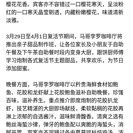
樱花花香。宾客亦不容错过一口樱花寒天，呈淡粉
红的一口寒天晶莹剔透，内藏粉嫩樱花，味道清新
淡雅。
3月29日至4月1日复活节期间，马哥孛罗咖啡厅将
推出亲子甜品制作班，让各位家长及小朋友于自助
午餐及下午茶自助餐时段内变身大厨，跟饼厨师傅
学习炮制各式复活节主题甜品，共享欢乐，为节日
添加甜蜜。
晚餐方面，马哥孛罗咖啡厅以矜贵海鲜食材如鲍
鱼、花胶和龙虾献上花胶鲍鱼滋补自助晚餐，珍馐
百味，滋补养生。重点推介即席炮制的花胶扒龙
虾，技艺精湛的大厨即场献技，柔软黏稠的花胶再
淋上浓郁的自选酱汁，滋味鲜滑馥香。清爽之选有
鲍丝海蜇沙律，弹牙的鲍鱼配以爽脆的海蜇头，消
腻开胃。宾客亦不容错过冬虫夏草瑶柱炖鸡汤，浓