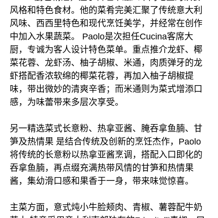
风格和特色食材。他的菜肴完美汇聚了传统意大利
风味、西西里特色和现代烹饪美学，并经常在创作
中加入水果蔬菜。 Paolo是次担任Cucina客席大
厨，专诚为客人设计特色菜单。重点推介龙虾、椰
菜花蓉、龙虾汤、柚子胡椒、米通，肉质弹牙的龙
虾搭配香浓软绵的椰菜花蓉，再加入柚子胡椒提
味，带出微妙的清爽辛香；而米通则为菜式增添口
感，为味蕾带来多层次享受。
另一精选菜式长意粉、热拿亚酱、腌吞拿鱼腩、甘
笋及热情果 是结合传统及创新的烹饪杰作，Paolo
将传统的长意粉以热拿亚酱烹调，搭配入口即化的
吞拿鱼腩，再点缀充满热带风情的甘笋和热情果
酱，集幼滑口感和果香于一身，带来味觉惊喜。
主菜方面，意式炖小牛脸颊肉、青椒、薯蓉配牛奶