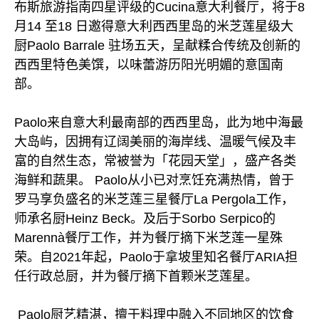
布斯旅游指南四星评级的Cucina意大利餐厅，将于8
月14 至18 日邀得意大利西西里岛的米芝莲星级大
厨Paolo Barrale 驻场五天，呈献糅合传统及创新的
西西里特色美馔，以味蕾游历阳光明媚的意国南
部。
Paolo来自意大利最南部的西西里岛，此为地中海最
大岛屿，因拥有辽阔美丽的海岸线、温暖气候及丰
富的自然生态，常被誉为「花园天堂」，盛产各类
海鲜和蔬果。 Paolo从小已对烹饪充满热情，曾于
罗马享负盛名的米芝莲三星餐厅La Pergola工作，
师承名厨Heinz Beck。及后于Sorbo Serpico的
Marennà餐厅工作，并为餐厅摘下米芝莲一星殊
荣。自2021年起，Paolo于拿坡里知名餐厅ARIA担
任行政总厨，并为餐厅摘下首颗米芝莲星。
Paolo厨艺精湛，擅于料理中融入不同地区的饮食