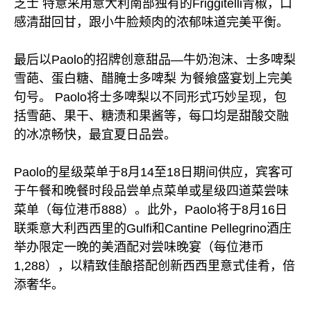
芝士 特意采用意大利南部独有的Friggitelli青椒，口
感清甜回甘，跟小牛脸颊肉的浓郁味道完美平衡。
最后以Paolo的招牌创意甜品—牛奶泡沫、士多啤梨
雪葩、蛋白糖、醋腌士多啤梨 为餐飨盛宴划上完美
句号。 Paolo将士多啤梨以不同形式巧妙呈现，包
括雪葩、果干、糖渍和果酱等，每口均是甜酸交融
的冰凉畅快，最宜夏日品尝。
Paolo的星级菜单于8月14至18日期间供应，宾客可
于午餐和晚餐时段品尝单点菜单或星级四道菜尝味
菜单（每位港币888）。此外，Paolo将于8月16日
联乘意大利西西里的Gulfi和Cantine Pellegrino酒庄
举办限定一晚的美酒配对尝味晚宴（每位港币
1,288），以精致佳酿搭配创新西西里意式佳肴，倍
添奢华。