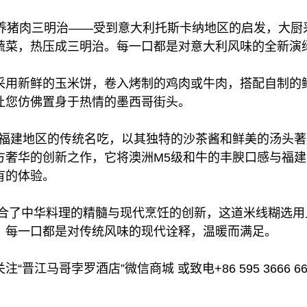
养猪肉三明治——受到意大利托斯卡纳地区的启发，大厨
蔬菜，热压成三明治。每一口都是对意大利风味的全新演
采用新鲜的玉米饼，卷入烤制的鸡肉或牛肉，搭配自制的
让您仿佛置身于热情的墨西哥街头。
是福建地区的传统名吃，以其独特的沙茶酱和鲜美的汤头著
方奢华的创新之作，它将澳洲M5级和牛的丰腴口感与福
有的体验。
结合了中华料理的精髓与现代烹饪的创新，这道米线糊选
。每一口都是对传统风味的现代诠释，温暖而满足。
晋江马哥孛罗酒店”微信商城 或致电+86 595 3666 66