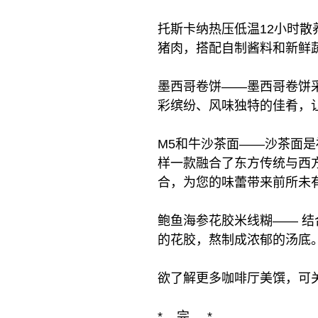
托斯卡纳热压低温12小时散
猪肉，搭配自制酱料和新鲜
墨西哥卷饼——墨西哥卷饼
彩缤纷、风味独特的佳肴，
M5和牛沙茶面——沙茶面
样一款融合了东方传统与西
合，为您的味蕾带来前所未
鲍鱼海参花胶米线糊—— 
的花胶，熬制成浓郁的汤底
欲了解更多咖啡厅美馔，可关注“
* 完 *