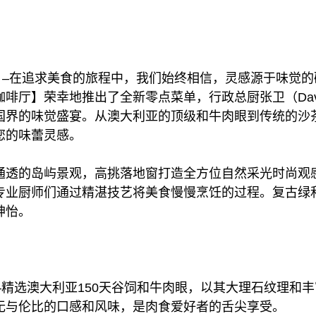
19日 –在追求美食的旅程中，我们始终相信，灵感源于味觉
啡厅】荣幸地推出了全新零点菜单，行政总厨张卫（David
国界的味觉盛宴。从澳大利亚的顶级和牛肉眼到传统的沙
您的味蕾灵感。
通透的岛屿景观，高挑落地窗打造全方位自然采光时尚观
专业厨师们通过精湛技艺将美食慢慢烹饪的过程。复古绿
神怡。
—精选澳大利亚150天谷饲和牛肉眼，以其大理石纹理和
无与伦比的口感和风味，是肉食爱好者的舌尖享受。