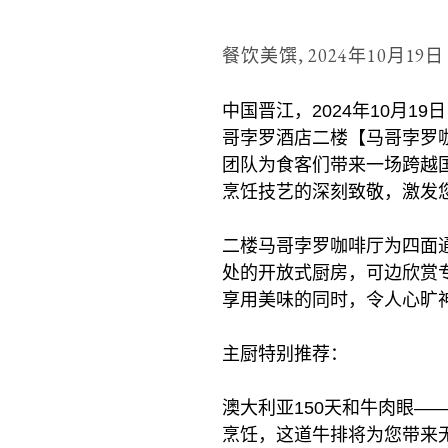
餐饮美馔,
2024年10月19日
中国晋江，2024年10月
哥孛罗酒店二楼【马哥孛罗咖
团队为食客们带来一场跨越
烹饪技艺的深刻致敬，激发
二楼马哥孛罗咖啡厅为四面
处的开放式厨房，可边欣赏
享用美味的同时，令人心旷
主厨特别推荐：
澳大利亚150天和牛肉眼—
烹饪，这道牛排将为您带来