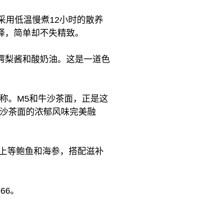
采用低温慢煮12小时的散养
绎，简单却不失精致。
鳄梨酱和酸奶油。这是一道色
称。M5和牛沙茶面，正是这
建沙茶面的浓郁风味完美融
用上等鲍鱼和海参，搭配滋补
66。