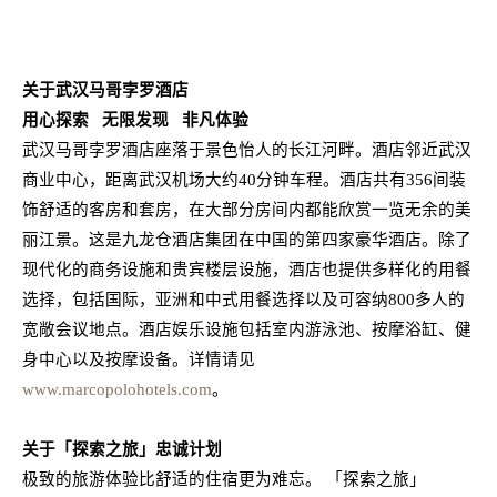
关于
武汉马哥孛罗酒店
用心探索
无限发现
非凡体验
武汉马哥孛罗酒店座落于景色怡人的长江河畔。酒店邻近武汉
商业中心，距离武汉机场大约
40
分钟车程。酒店共有
356
间装
饰舒适的客房和套房，在大部分房间内都能欣赏一览无余的美
丽江景。这是九龙仓酒店集团在中国的第四家豪华酒店。除了
现代化的商务设施和贵宾楼层设施，酒店也提供多样化的用餐
选择，包括国际，亚洲和中式用餐选择以及可容纳
800
多人的
宽敞会议地点。酒店娱乐设施包括室内游泳池、按摩浴缸、健
身中心以及按摩设备。详情请见
www.marcopolohotels.com
。
关于「探索之旅」忠诚计划
极致的旅游体验比舒适的住宿更为难忘。
「探索之旅」