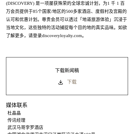
(DISCOVERY) 是一项屡获殊荣的全球忠诚计划，为1 千
1
百
万会员提供于
85
个国家
/地区的5
0
0多家酒店、度假村及宫殿的
认可和优惠计划。尊贵会员可以透过「地道旅游体验」沉浸于
当地文化，这些独特的活动捕捉每个目的地的真实品味。如欲
了解更多，请登录discoveryloyalty.com。
下载新闻稿
下载
媒体联系
杜晶晶
传讯经理
武汉马哥孛罗酒店