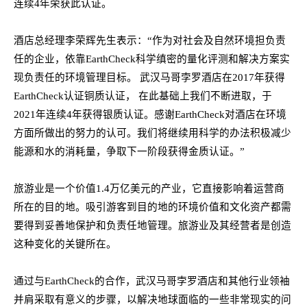
连续
4年荣获此认证。
酒店总经理李荣辉先生表示：
“作为对社会及自然环境担负责
任的企业，依靠EarthCheck科学缜密的量化评测和解决方案实
现负责任的环境管理目标。 武汉马哥孛罗酒店在2017年获得
EarthCheck认证铜质认证， 在此基础上我们不断进取
，于
2
021
年连续
4年获得银质认证
。感谢
EarthCheck对酒店在环境
方面所做出的努力的认可。我们将继续用科学的办法积极减少
能源和水
的
消耗量，争取下一阶段获得金质认证。
”
旅游业是一个价值
1.4万亿美元的产业，它直接影响着运营商
所在的目的地。吸引游客到目的地的环境价值和文化资产
都
需
要得到
妥善地
保护和负责任地管理。旅游业及其经营者是创造
这种变化的关键
所在。
通过与
EarthCheck的合作，武汉
马哥孛罗酒店和
其他行业领袖
并肩
采取有意义的步骤，
以
解决地球面临的一些非常现实的问