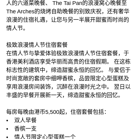
人的六道菜晚餐、 The Tai Pan的浪漫窝心晚餐至
The Arches的烧烤自助晚餐的别致庆祝，还有奢华
浪漫的住宿礼遇，让您与另一半展开甜蜜而时尚的
情人节。
极致浪漫情人节住宿套餐
在情人节与挚爱体验极致浪漫情人节住宿套餐，于
香港美利酒店享受华丽而高贵的住宿假期。 在这栋
标志性的建筑中，缔造甜蜜永恒的回忆。 与爱侣于
时尚宽敞的套房中细呷香槟，品尝限定心型蛋糕及
享用浪漫房间装饰，沉醉在浪漫时光之中。 翌日以
丰盛的早餐开展新一天，缔造甜蜜永恒的回忆。
每房每晚由港币5,500起，住宿套餐包括：
• 双人早餐
• 香槟一支
• 情人节限定心型蛋糕一个