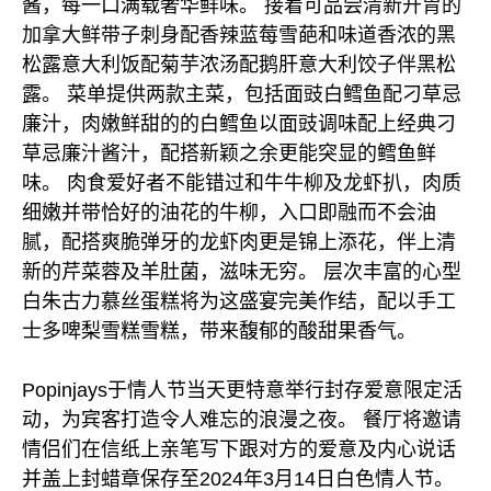
酱，每一口满载奢华鲜味。 接着可品尝清新开胃的
加拿大鲜带子刺身配香辣蓝莓雪葩和味道香浓的黑
松露意大利饭配菊芋浓汤配鹅肝意大利饺子伴黑松
露。 菜单提供两款主菜，包括面豉白鳕鱼配刁草忌
廉汁，肉嫩鲜甜的的白鳕鱼以面豉调味配上经典刁
草忌廉汁酱汁，配搭新颖之余更能突显的鳕鱼鲜
味。 肉食爱好者不能错过和牛牛柳及龙虾扒，肉质
细嫩并带恰好的油花的牛柳，入口即融而不会油
腻，配搭爽脆弹牙的龙虾肉更是锦上添花，伴上清
新的芹菜蓉及羊肚菌，滋味无穷。 层次丰富的心型
白朱古力慕丝蛋糕将为这盛宴完美作结，配以手工
士多啤梨雪糕雪糕，带来馥郁的酸甜果香气。
Popinjays于情人节当天更特意举行封存爱意限定活
动，为宾客打造令人难忘的浪漫之夜。 餐厅将邀请
情侣们在信纸上亲笔写下跟对方的爱意及内心说话
并盖上封蜡章保存至2024年3月14日白色情人节。