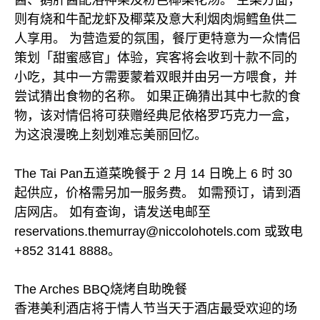
酱、鹅肝酱配洛神果及粉色椰菜花汤。 主菜方面，
则有烧和牛配龙虾及椰菜及意大利烟肉焗鳕鱼供二
人享用。 为营造爱的氛围，餐厅更特意为一众情侣
策划「甜蜜感官」体验，宾客将会收到十款不同的
小吃，其中一方需要蒙着双眼并由另一方喂食，并
尝试猜出食物的名称。 如果正确猜出其中七款的食
物，该对情侣将可获赠经典尼依格罗巧克力一盒，
为这浪漫晚上刻划难忘美丽回忆。
The Tai Pan五道菜晚餐于 2 月 14 日晚上 6 时 30
起供应，价格需另加一服务费。 如需预订，请到酒
店网店。 如有查询，请发送电邮至
reservations.themurray@niccolohotels.com 或致电
+852 3141 8888。
The Arches BBQ烧烤自助晚餐
香港美利酒店将于情人节当天于酒店最受欢迎的场