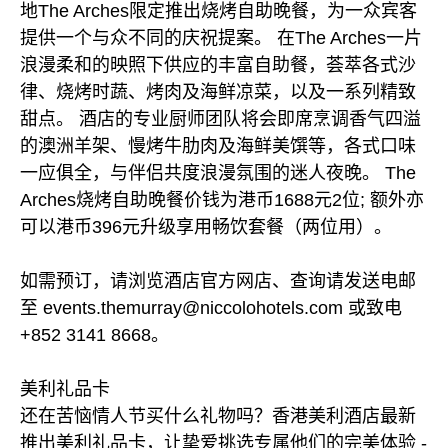
地The Arches限定推出烧烤自助晚餐，为一众宾客
提供一个与众不同的庆祝提案。 在The Arches一片
浪漫柔和的映照下供应的丰富自助餐，荟萃各式沙
律、烧烤时蔬、烤肉及海鲜凉菜，以及一系列精致
甜点。 酒店的专业厨师团队将会即席烹调香气四溢
的澳洲羊架、慢烤牛肋肉及海鲜美馔等，各式口味
一应俱全，与伴侣共度浪漫氛围的迷人夜晚。 The
Arches烧烤自助晚餐价钱为港币1688元2位; 额外亦
可以港币396元升级享用畅饮套餐（两位用）。
如需预订，请浏览酒店官方网店、查询请发送电邮
至 events.themurray@niccolohotels.com 或致电
+852 3141 8668。
美利礼品卡
还在苦恼情人节买什么礼物吗？香港美利酒店最新
推出美利礼品卡，让挚爱挑选专属他们的完美体验 -