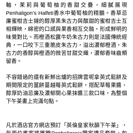
軸，茉莉與葡萄柚的香甜交疊，細膩展現
Penhaligon’s Halfeti香水中葡萄柚的精髓。香草忌
廉蜜柑吉士撻的醇厚黑朱古力與酸甜的蜜柑吉士互
相輝映，綿密的口感與果香相互交融，形成鮮明的
味覺對比。而橙酒松露牛奶朱古力則是法國傳統經
典，一口咬下三重脆皮朱古力，溢出濃郁橙酒，朱
古力的香醇與橙酒的微苦甘甜交織，濃郁香味齒頰
留香。
不容錯過的還有新鮮出爐的招牌雲呢拿英式鬆餅及
期間限定的薑餅蔓越莓英式鬆餅，搭配草莓果醬、
醇厚奶油忌廉及濃郁開心果抹醬三款口味，為整個
下午茶畫上完滿句點。
凡於酒店官方網店預訂「英倫皇家秋韻下午茶」，