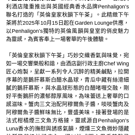
利酒店隆重推出與英國經典香水品牌Penhaligon’s
聯名打造的「英倫皇家秋韻下午茶」。此精緻下午
茶將於2025年10月15日起在Garden Lounge供應，
以Penhaligon’s獨特的英倫風韻與皇室的俏皮魅力
為靈感，為賓客奉上一場奢華的午後體驗。
「英倫皇家秋韻下午茶」巧妙交織香氣與味覺，宛
如一場交響樂般和諧，由酒店副行政主廚Chef Wing
匠心炮製，呈獻一系列令人沉醉的精美鹹點，拉開
序幕的是鵝肝慕斯白醋水晶球，青瓜中藏有絲滑細
膩的鵝肝慕斯，與水晶球形態的白醋啫喱交融，剛
好平衡鵝肝的濃郁醇厚風味，為味蕾送上奢華的口
感滋味。蟹肉三文治配阿穆爾魚子醬，啖啖蟹肉及
阿穆爾魚子醬鮮味無比，豐盛美味。接著登場的是
法式柑橘煙三文魚方格撻，靈感源自Penhaligon’s
Luna香水的撫慰與誘惑氣韻，煙燻三文魚微妙隱藏