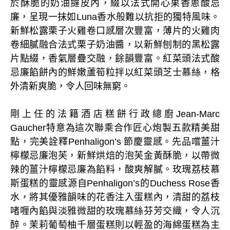
於酥脆的奶油撻皮內，綴以法式開心果香蔥酸忌
廉，呈現一抹如Luna香水般難以抗拒的獨特風味。
新鮮松露栗子火雞卷口感層次豐富，薄片的火雞肉
卷細膩融合法式栗子奶油醬，以新鮮刨制的黑松露
片點綴，香氣層疊交融，餘韻豐富。紅菜頭法式酸
忌廉餡餅內的鮮嫩蘆筍粒拌以紅菜頭芝士慕絲，格
外清新爽脆，令人回味無窮。
剛上任的法籍酒店糕餅行政總廚Jean-Marc
Gaucher特意為這次聯乘合作匠心炮製五款精美甜
點，完美詮釋Penhaligon’s 節慶靈感。先品嚐薑汁
檸檬忌廉泡芙，新鮮烘焙的泡芙金黃酥脆，以帶微
辣的薑汁檸檬忌廉為餡料，酸爽解膩。玫瑰荔枝慕
斯蛋糕的靈感源自Penhaligon’s的Duchess Rose香
水，將其優雅韻味的花香注入蛋糕內，清甜的荔枝
啫喱內餡與淡雅微甜的玫瑰慕絲芬芳交織，令人沉
醉。茉莉葡萄柚千層蛋糕則以輕盈的海綿蛋糕為主