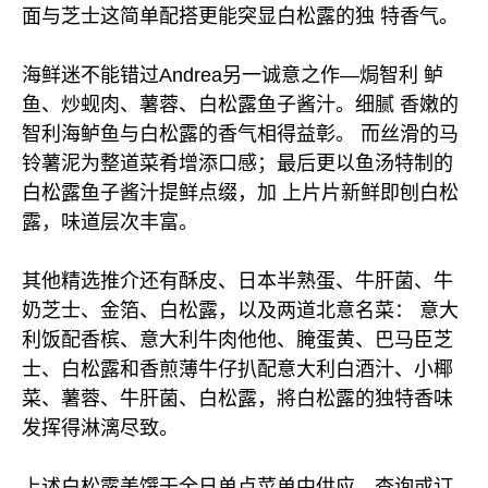
面与芝士这简单配搭更能突显白松露的独 特香气。
海鲜迷不能错过Andrea另一诚意之作—焗智利 鲈
鱼、炒蚬肉、薯蓉、白松露鱼子酱汁。细腻 香嫩的
智利海鲈鱼与白松露的香气相得益彰。 而丝滑的马
铃薯泥为整道菜肴增添口感；最后更以鱼汤特制的
白松露鱼子酱汁提鲜点缀，加 上片片新鲜即刨白松
露，味道层次丰富。
其他精选推介还有酥皮、日本半熟蛋、牛肝菌、牛
奶芝士、金箔、白松露，以及两道北意名菜： 意大
利饭配香槟、意大利牛肉他他、腌蛋黄、巴马臣芝
士、白松露和香煎薄牛仔扒配意大利白酒汁、小椰
菜、薯蓉、牛肝菌、白松露，將白松露的独特香味
发挥得淋漓尽致。
上述白松露美馔于全日单点菜单中供应，查询或订