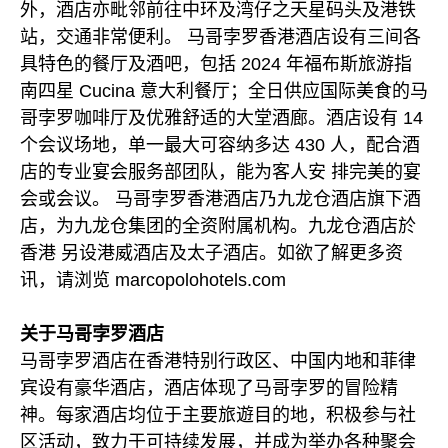
外，酒店亦毗邻前往中环及湾仔之天星码头及港铁
站，交通非常便利。 马哥孛罗香港酒店设有三间各
具特色的餐厅及酒吧，包括 2024 年福布斯旅游指
南四星 Cucina 意大利餐厅；全日供应国际美食的马
哥孛罗咖啡厅及优雅舒适的大堂酒廊。酒店设有 14
个会议场地，单一最大可容纳多达 430 人，配合酒
店的专业宴会服务部团队，能为客人安 排完美的宴
会或会议。 马哥孛罗香港酒店乃九龙仓酒店旗下酒
店，为九龙仓集团的全资附属机构。九龙仓酒店於
香港 另设港威酒店及太子酒店。如欲了解更多资
讯，请浏览 marcopolohotels.com
关于马哥孛罗酒店
马哥孛罗酒店在香港特别行政区、中国内地和菲律
宾设有豪华酒店，酒店体现了马哥孛罗的冒险精
神。每家酒店均位于主要旅遊目的地，积极参与社
区活动，致力于可持续发展，并成为举办各种聚会