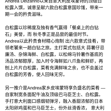
Andrea Delzanno以来自意大利皮埃蒙特的顶级白
松露入馔，诚意呈献六款白松露意国珍馐，带来一
期一会的矜贵滋味。
白松露以珍稀度及独有香气赢得「餐桌上的白钻
石」美誉，而 秋冬季正是品尝的最佳时节。
Andrea以此矜贵食材精心炮制 出六款意式佳肴，带
领老饕来一趟白钻之旅。主打菜式包括大 蒜薯仔忌
廉汤、杂锦海鲜、白松露，以松绵马铃薯作基底的
汤品浓郁醇厚，加入时令海鲜如八爪鱼和鲜虾，再
刨上片片白松露，菜肴充满鲜味之余，也不会盖过
白松露的芳香，使人回味无穷。
另一推介是Andrea家乡皮埃蒙特享负盛名的菜肴 —
自家制宽条面配牛油及顶级巴马臣芝士、白松露。
手打意大利面口感烟韧弹牙，融入香甜浓郁的日本
太阳卵鸡蛋和巴马臣芝士，份外丝滑香浓， 意大利