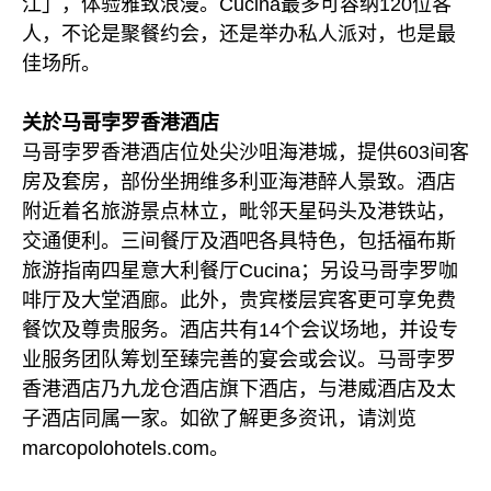
江」，体验雅致浪漫。Cucina最多可容纳120位客
人，不论是聚餐约会，还是举办私人派对，也是最
佳场所。
关於马哥孛罗香港酒店
马哥孛罗香港酒店位处尖沙咀海港城，提供603间客
房及套房，部份坐拥维多利亚海港醉人景致。酒店
附近着名旅游景点林立，毗邻天星码头及港铁站，
交通便利。三间餐厅及酒吧各具特色，包括福布斯
旅游指南四星意大利餐厅Cucina；另设马哥孛罗咖
啡厅及大堂酒廊。此外，贵宾楼层宾客更可享免费
餐饮及尊贵服务。酒店共有14个会议场地，并设专
业服务团队筹划至臻完善的宴会或会议。马哥孛罗
香港酒店乃九龙仓酒店旗下酒店，与港威酒店及太
子酒店同属一家。如欲了解更多资讯，请浏览
marcopolohotels.com。