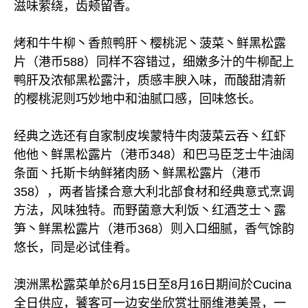
滋味萦绕，齿颊留香。
烤和牛牛柳丶香煎鸭肝丶樱桃泥丶菠菜丶鲜黑松露
片（港币588）同样不容错过，细嫩多汁的牛柳配上
鸭肝及浓郁黑松露汁，质感丰腴入味，而酸甜清新
的樱桃泥则巧妙地中和油腻口感，回味悠长。
经典之选还有自家制皮埃蒙特牛肉菠菜云吞丶红虾
他他丶鲜黑松露片（港币348）和巴马臣芝士牛油阔
条面丶托斯卡纳鲜猪肉肠丶鲜黑松露片（港币
358），两者皆揉合意大利北部食材和经典意式烹调
方法，风味独特。而野菌意大利饭丶红酒芝士丶露
笋丶鲜黑松露片（港币368）则入口细腻，香气馀韵
悠长，同是必试佳肴。
澳洲黑松露菜单於6月15日至8月16日期间於Cucina
全日供应，饕客可一边安坐欣赏壮丽维港美景，一