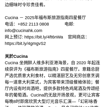
边细味时令珍贵佳肴。
Cucina － 2025年福布斯旅游指南四星餐厅
电话：+852 2113 0808 电邮:
info@cucinahk.com
网上预订: https://bit.ly/4ft6nWa 官网商店：
https://bit.ly/4gmgvS2
关於Cucina
Cucina 坐拥醉人维多利亚港海景，自 2020 年起连
续获评为《福布斯旅游指南》四星餐厅。意籍总厨
严选优质意大利食材，以精湛厨艺及无穷创意烹调
每一道意大利菜式，为宾客带来顶级餐飨体验；餐
厅内设有时尚酒吧，提供多款特色鸡尾酒及传颂经
年的葡萄酒。Cucina的无敌开扬景观，更可让宾客
每晚8时即席欣赏大型灯光音乐汇演—「幻彩咏香