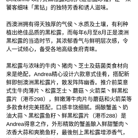
饕客细味「黑钻」的独特芳香和诱人滋味。
西澳洲拥有得天独厚的气侯丶水质及土壤，有利种
植出绝佳品质的黑松露，而每年6月至8月正是澳洲
黑松露的当造时节，其浓郁香气与鲜明层次感，令
人一试倾心，备受各地高级食府青睐。
黑松露与浓味的牛肉丶猪肉丶芝士及菇菌类食材向
来是绝配，Andrea精心设计六款意式佳肴，搭配新
鲜即刨澳洲黑松露片，散发阵阵幽香。推介前菜意
式生牛肉薄片丶松露芝士丶蘑菇丶火箭菜丶鲜黑松
露片（港币298），鲜嫩薄牛肉片与蘑菇和火箭菜等
多款食材完美搭配，口感丰饶细腻。焗酿蟹盖丶奶
油大蒜丶黑松露鱼籽丶鲜黑松露片（港币288）是
Andrea得意之作，外形精致的蟹盖酿入鲜甜蟹肉丶
浓香大蒜和爽脆鱼籽，最後刨上黑松露增添香气，