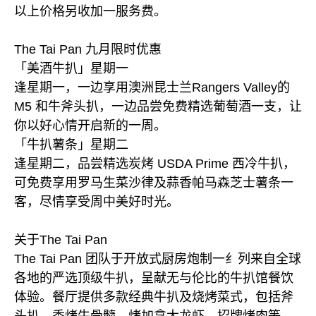
以上价格另收加一服务费。
The Tai Pan 九月限时优惠
「美酒牛扒」星期一
逢星期一，一边享用澳洲昆士兰Rangers Valley的
M5 和牛斧头扒，一边品尝免费精选葡萄酒一支，让
你以好心情开启新的一周。
「牛扒薯条」星期二
逢星期二，品尝精选炭烤 USDA Prime 西冷牛扒，
可免费享用罗马生菜沙律及蒜香帕马森芝士薯条一
客，尽情享受周中美好时光。
关于The Tai Pan
The Tai Pan 团队于开放式厨房炮制一纟列来自全球
各地的严选顶级牛扒，呈献无与伦比的牛扒馆餐饮
体验。餐厅提供多款经典牛扒及烧烤菜式，包括斧