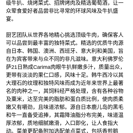
级牛扒、烧烤菜式、招牌烤肉及精选葡萄酒，让一
众荤食爱好者品尝非比寻常的环球风味及牛扒盛
宴。
厨艺团队从世界各地精心挑选顶级牛肉，确保客人
可以品尝到最丰富的独特菜式。精选的优质牛肉源
自日本、韩国、澳洲、西班牙、意大利和美国，旨
在为宾客带来与众不同的非凡滋味。意大利佛罗伦
萨21日熟成Carima肉眼牛扒鲜嫩多汁，质量出众，
更带有淡淡的果仁口感，风味十足。韩牛西冷以其
大理石的纹理和独特风味而成为近年来世界上最著
名的肉种之一，其饲料经严格处理，含有各种谷物
及粟米，达至完美的脂肪和蛋白质比例，使肉质柔
嫩又有嚼劲，且味道浓郁。源自日本鹿儿岛的黑毛
和牛一直备受追捧，其霜降油脂分布完美，味道温
厚浓郁，质地细腻嫩滑，入口即化，让人食指大
动。菜单更配备附加选配单点菜式，包括香煎鹅