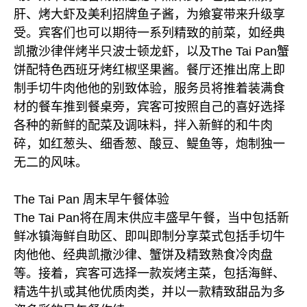
肝、烤大虾及美利招牌鱼子酱，为飨宴带来升级享
受。宾客们也可以期待一系列精致的前菜，如经典
凯撒沙律伴烤半只波士顿龙虾，以及The Tai Pan蟹
饼配特色西班牙烤红椒坚果酱。餐厅还推出席上即
制手切牛肉他他的别致体验，服务员将推着装满食
材的餐车推到餐桌旁，宾客可按照自己的喜好选择
各种的新鲜的配菜及调味料，拌入新鲜的和牛肉
碎，如红葱头、细香葱、酸豆、鳀鱼等，炮制独一
无二的风味。
The Tai Pan 周末早午餐体验
The Tai Pan将在周末供应丰盛早午餐，当中包括新
鲜冰镇海鲜自助区、即叫即制分享菜式包括手切牛
肉他他、经典凯撒沙律、蟹饼及精致熟食冷肉盘
等。接着，宾客可选择一款炭烤主菜，包括海鲜、
精选牛扒或其他优质肉类，并以一款精致甜品为多