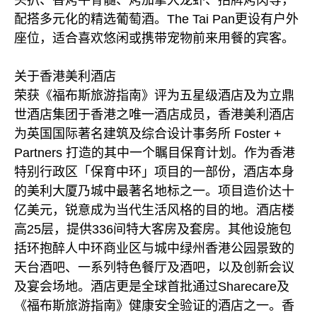
头扒、香烤牛骨髓、烤加拿大龙虾、招牌烤肉等，
配搭多元化的精选葡萄酒。The Tai Pan更设有户外
座位，适合喜欢悠闲或携带宠物前来用餐的宾客。
关于香港美利酒店
荣获《福布斯旅游指南》评为五星级酒店及为立鼎
世酒店集团于香港之唯一酒店成员，香港美利酒店
为英国国际著名建筑及综合设计事务所 Foster +
Partners 打造的其中一个瞩目保育计划。作为香港
特别行政区「保育中环」项目的一部份，酒店本身
的美利大厦乃城中最著名地标之一。项目造价达十
亿美元，锐意成为当代生活风格的目的地。酒店楼
高25层，提供336间特大客房及套房。其他设施包
括环抱醉人中环商业区与城中绿州香港公园景致的
天台酒吧、一系列特色餐厅及酒吧，以及创新会议
及宴会场地。酒店更是全球首批通过Sharecare及
《福布斯旅游指南》健康安全验证的酒店之一。香